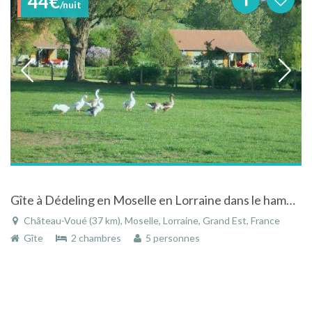
44€
/nuit
Gîte à Dédeling en Moselle en Lorraine dans le hameau de Chateau-voué
Château-Voué (37 km), Moselle, Lorraine, Grand Est, France
Gîte
2 chambres
5 personnes