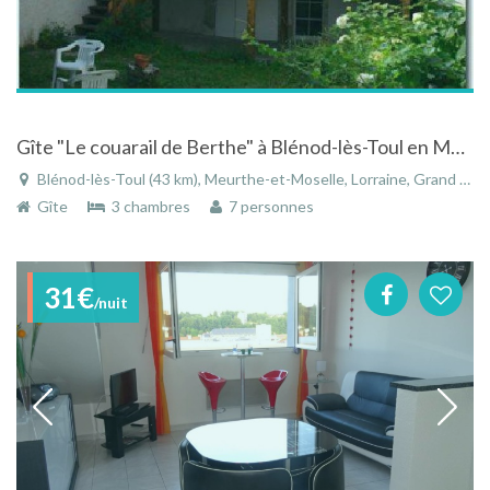
Gîte "Le couarail de Berthe" à Blénod-lès-Toul en Meurthe-et-Moselle en Lorraine
Blénod-lès-Toul (43 km), Meurthe-et-Moselle, Lorraine, Grand Est, France
Gîte
3 chambres
7 personnes
31€
/nuit