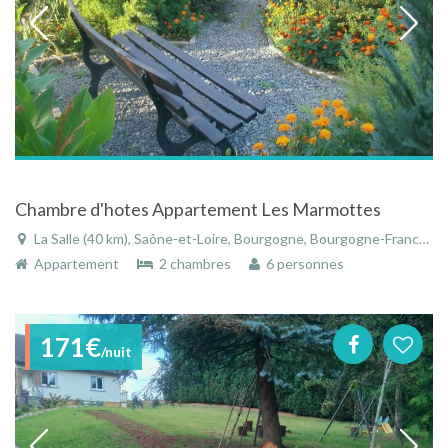
Chambre d'hotes Appartement Les Marmottes
La Salle (40 km), Saône-et-Loire, Bourgogne, Bourgogne-Franche-Comté, France
Appartement
2 chambres
6 personnes
171€
/nuit