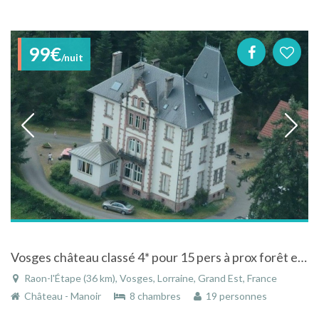
99€
/nuit
Vosges château classé 4* pour 15 pers à prox forêt et lac de Pierre Percée
Raon-l'Étape (36 km), Vosges, Lorraine, Grand Est, France
Château - Manoir
8 chambres
19 personnes