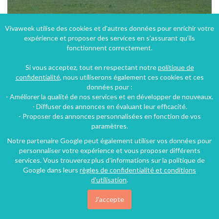
Vivaweek utilise des cookies et d'autres données pour enrichir votre
expérience et proposer des services en s'assurant qu'ils
Chambres d'hôtes "Les Accacias" à Moyenmoutier dans les Vosges en Lorraine
fonctionnent correctement.
Moyenmoutier (42 km), Vosges, Lorraine, Grand Est, France
Si vous acceptez, tout en respectant notre
politique de
Chambre d'hôtes
5 chambres
11 personnes
confidentialité
, nous utiliserons également ces cookies et ces
données pour :
- Améliorer la qualité de nos services et en développer de nouveaux.
178€
- Diffuser des annonces en évaluant leur efficacité.
/nuit
- Proposer des annonces personnalisées en fonction de vos
paramètres.
Notre partenaire Google peut également utiliser vos données pour
personnaliser votre expérience et vous proposer différents
services. Vous trouverez plus d'informations sur la politique de
Google dans leurs
règles de confidentialité et conditions
d'utilisation
.
J'accepte