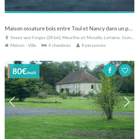
Maison ossature bois entre Toul et Nancy dans un parc calme et verdoyant
Sexey-aux-Forges (28 km), Meurthe-et-Moselle, Lorraine, Grand Est, France
Maison - Villa
4 chambres
8 personnes
80€
/nuit