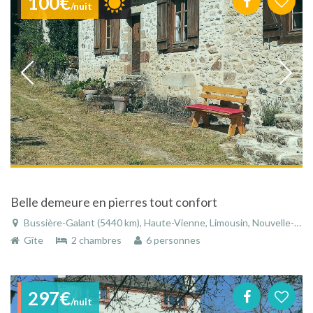
100€
/nuit
Belle demeure en pierres tout confort
Bussière-Galant (5440 km), Haute-Vienne, Limousin, Nouvelle-Aquitaine, France
Gîte
2 chambres
6 personnes
297€
/nuit