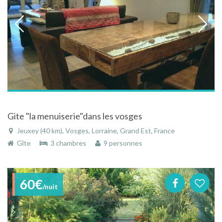
Gite "la menuiserie"dans les vosges
Jeuxey (40 km), Vosges, Lorraine, Grand Est, France
Gîte
3 chambres
9 personnes
60€
/nuit