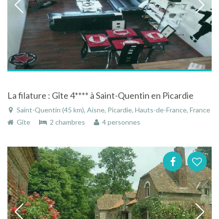
La filature : Gîte 4**** à Saint-Quentin en Picardie
Saint-Quentin (45 km), Aisne, Picardie, Hauts-de-France, France
Gîte
2 chambres
4 personnes