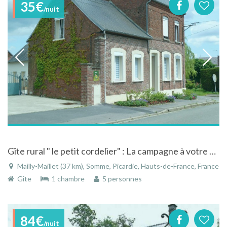
35€
/nuit
Gîte rural " le petit cordelier" : La campagne à votre portée!
Mailly-Maillet (37 km), Somme, Picardie, Hauts-de-France, France
Gîte
1 chambre
5 personnes
84€
/nuit