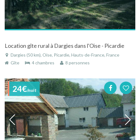
Location gîte rural à Dargies dans l'Oise - Picardie
Dargies (50 km), Oise, Picardie, Hauts-de-France, France
Gîte
4 chambres
8 personnes
24€
/nuit