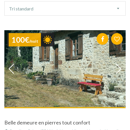
Ordre
Tri standard
de
tri
100€
/nuit
Belle demeure en pierres tout confort