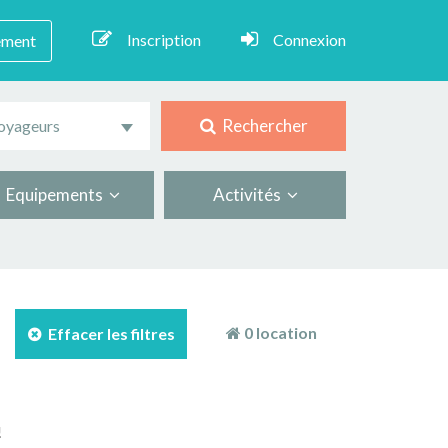
Inscription
Connexion
ement
Rechercher
oyageurs
Equipements
Activités
0 location
Effacer les filtres
!