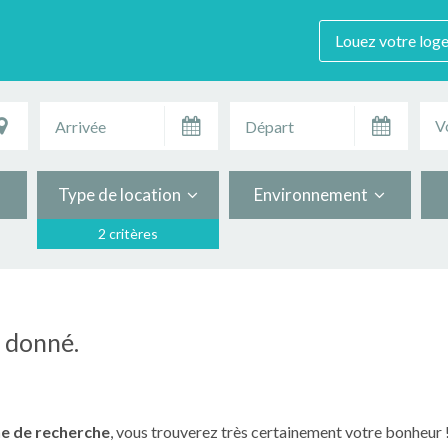
Louez votre log
V
Type de location
Environnement
2 critères
n donné.
e de recherche
, vous trouverez très certainement votre bonheur 