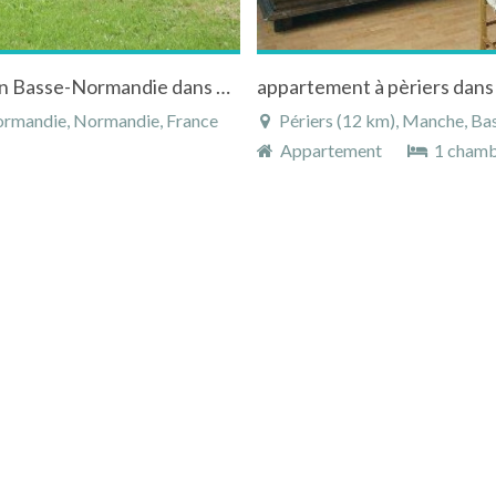
Gîte à Tourville-sur-Sienne dans la Manche en Basse-Normandie dans beau corps de ferme médiéval
appartement à pèriers dans 
ormandie, Normandie, France
Périers (12 km), Manche, B
Appartement
1 cham