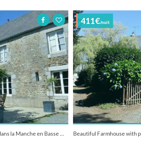
411€
/nuit
Chambres d'hôtes à Heugueville sur Sienne dans la Manche en Basse Normandie
Beautiful Farmhouse with p