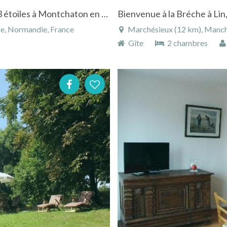
Le Levant Ancienne Ferme de 1830 classée 3 étoiles à Montchaton en Basse-Normandie
e, Normandie, France
Marchésieux (12 km), Manch
Gîte
2 chambres