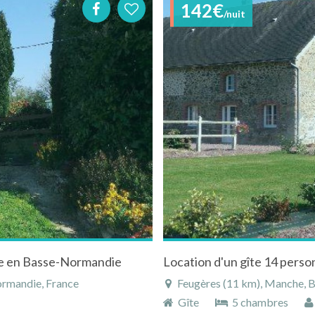
142€
/nuit
he en Basse-Normandie
Location d'un gîte 14 perso
rmandie, France
Feugères (11 km), Manche, 
Gîte
5 chambres