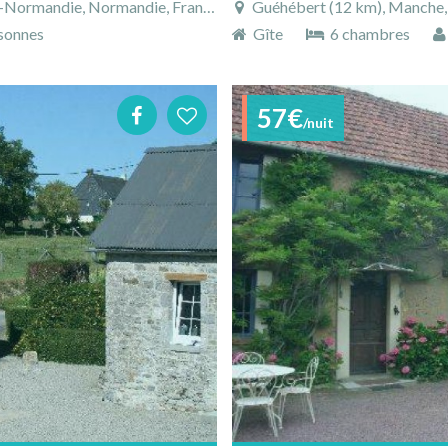
-Normandie, Normandie, France
Guéhébert (12 km), Manche,
sonnes
Gîte
6 chambres
57€
/nuit