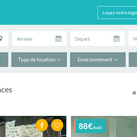
Louez votre log
V
Type de location
Environnement
nces
88€
/nuit