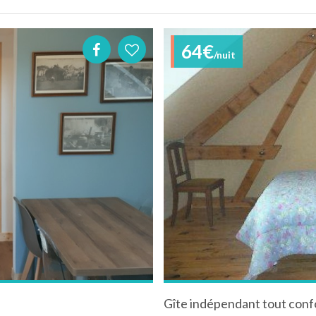
64€
/nuit