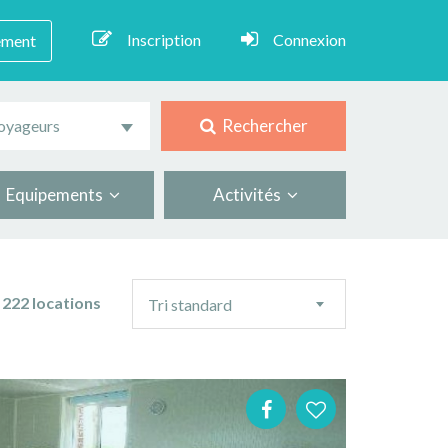
Inscription
Connexion
ement
Rechercher
oyageurs
Equipements
Activités
Ordre
222 locations
Tri standard
de
tri