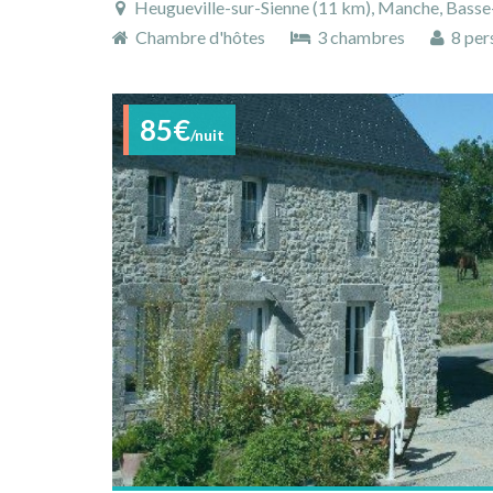
Heugueville-sur-Sienne (11 km), Manche, Basse
Chambre d'hôtes
3 chambres
8 per
85€
/nuit