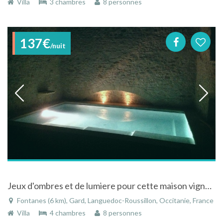
Villa
3 chambres
8 personnes
137€
/nuit
Jeux d'ombres et de lumiere pour cette maison vigneronne de famille en pierres
Fontanes (6 km), Gard, Languedoc-Roussillon, Occitanie, France
Villa
4 chambres
8 personnes