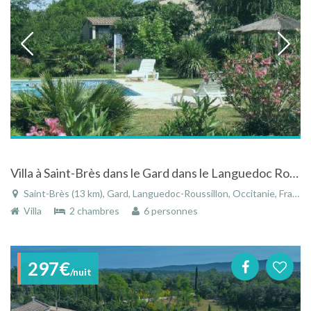
Villa à Saint-Brès dans le Gard dans le Languedoc Roussillon avec piscine
Saint-Brès (13 km), Gard, Languedoc-Roussillon, Occitanie, France
Villa
2 chambres
6 personnes
297€
/nuit