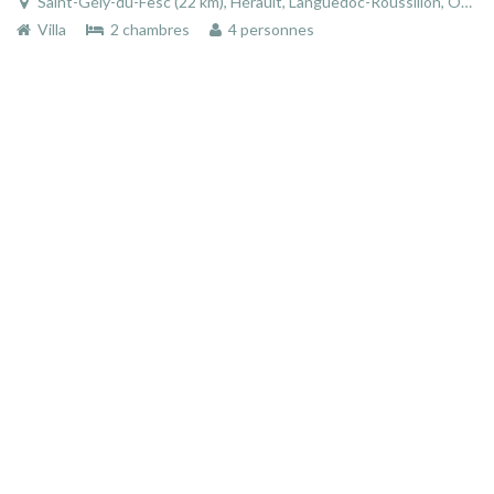
Saint-Gély-du-Fesc (22 km), Hérault, Languedoc-Roussillon, Occitanie, France
Villa
2 chambres
4 personnes