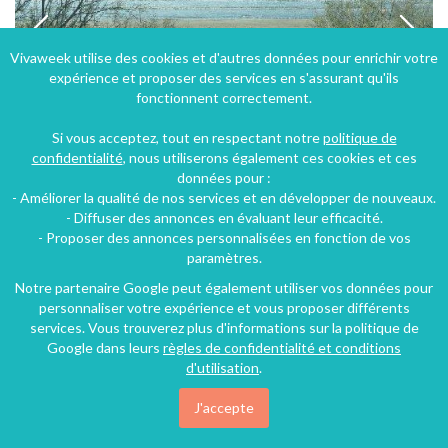
Vivaweek utilise des cookies et d'autres données pour enrichir votre
expérience et proposer des services en s'assurant qu'ils
fonctionnent correctement.
Si vous acceptez, tout en respectant notre
politique de
confidentialité
, nous utiliserons également ces cookies et ces
données pour :
- Améliorer la qualité de nos services et en développer de nouveaux.
à 30 m du bord de mer dans quatier résidentiel calme
- Diffuser des annonces en évaluant leur efficacité.
- Proposer des annonces personnalisées en fonction de vos
La Grande-Motte (25 km), Hérault, Languedoc-Roussillon, Occitanie, France
paramètres.
Villa
1 chambre
6 personnes
Notre partenaire Google peut également utiliser vos données pour
personnaliser votre expérience et vous proposer différents
services. Vous trouverez plus d'informations sur la politique de
Google dans leurs
règles de confidentialité et conditions
328€
/nuit
d'utilisation
.
J'accepte