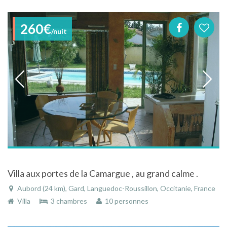
260€
/nuit
Villa aux portes de la Camargue , au grand calme .
Aubord (24 km), Gard, Languedoc-Roussillon, Occitanie, France
Villa
3 chambres
10 personnes