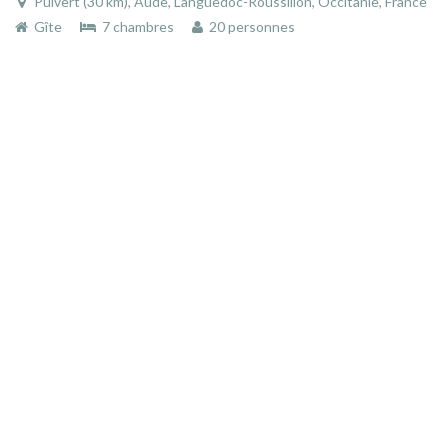
Puivert (30 km), Aude, Languedoc-Roussillon, Occitanie, France
Gîte
7 chambres
20 personnes