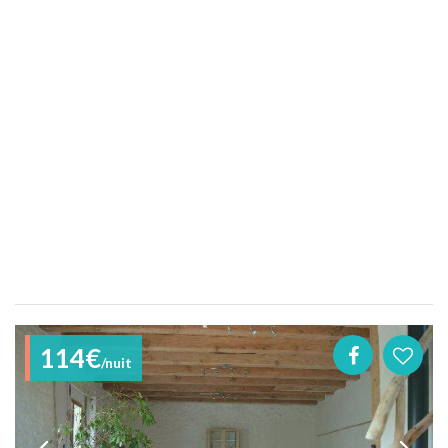
114€
/nuit