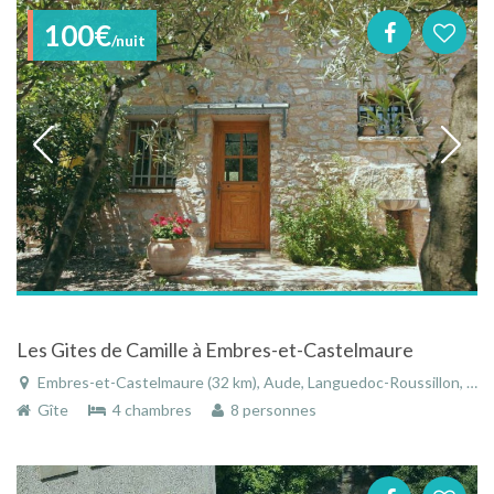
100€
/nuit
Les Gites de Camille à Embres-et-Castelmaure
Embres-et-Castelmaure (32 km), Aude, Languedoc-Roussillon, Occitanie, France
Gîte
4 chambres
8 personnes