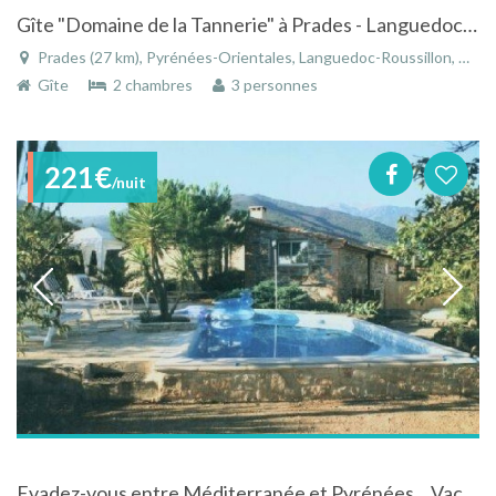
Gîte "Domaine de la Tannerie" à Prades - Languedoc-Roussillon avec piscine, spa et hammam
Prades (27 km), Pyrénées-Orientales, Languedoc-Roussillon, Occitanie, France
Gîte
2 chambres
3 personnes
221€
/nuit
Evadez-vous entre Méditerranée et Pyrénées... Vacances privilégiées avec piscine privée et spa