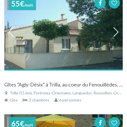
55€
/nuit
Gîtes "Agly-Désix" à Trilla, au coeur du Fenouillèdes, le "Sud-Cathare" (66)
Trilla (15 km), Pyrénées-Orientales, Languedoc-Roussillon, Occitanie, France
Gîte
2 chambres
6 personnes
65€
/nuit