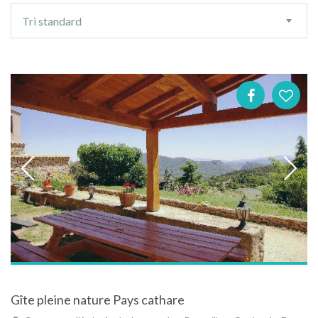
Ordre
Tri standard
de
tri
Gîte pleine nature Pays cathare