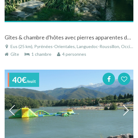
Gîtes & chambre d'hôtes avec pierres apparentes dans un ancien moulin
Eus (25 km), Pyrénées-Orientales, Languedoc-Roussillon, Occitanie, France
Gîte
1 chambre
4 personnes
40€
/nuit