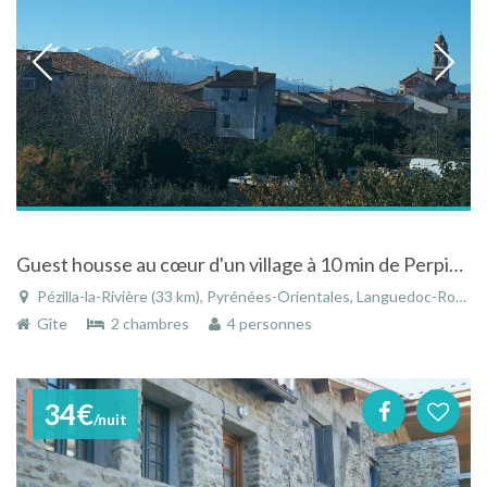
Guest housse au cœur d'un village à 10 min de Perpignan
Pézilla-la-Rivière (33 km), Pyrénées-Orientales, Languedoc-Roussillon, Occitanie, France
Gîte
2 chambres
4 personnes
34€
/nuit