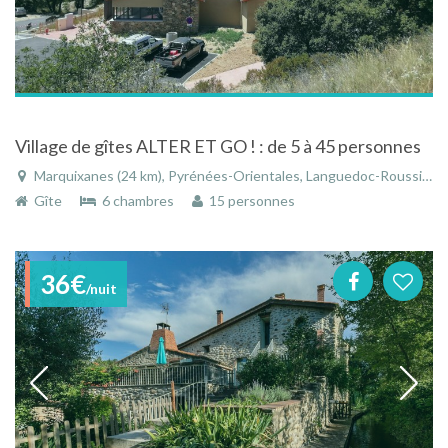
Village de gîtes ALTER ET GO ! : de 5 à 45 personnes
Marquixanes (24 km), Pyrénées-Orientales, Languedoc-Roussillon, Occitanie, France
Gîte
6 chambres
15 personnes
36€
/nuit