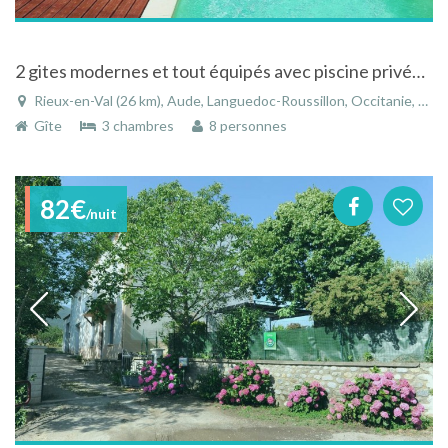
2 gites modernes et tout équipés avec piscine privée dans les Corbières
Rieux-en-Val (26 km), Aude, Languedoc-Roussillon, Occitanie, France
Gîte
3 chambres
8 personnes
82€
/nuit