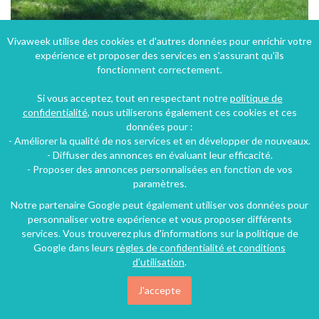
Vivaweek utilise des cookies et d'autres données pour enrichir votre
expérience et proposer des services en s'assurant qu'ils
Maison à Massillargues Attuechm dans le Gard en Languedoc-Roussillon avec piscine et jacuzzi
fonctionnent correctement.
Massillargues-Attuech (14 km), Gard, Languedoc-Roussillon, Occitanie, France
Maison - Villa
3 chambres
8 personnes
Si vous acceptez, tout en respectant notre
politique de
confidentialité
, nous utiliserons également ces cookies et ces
données pour :
- Améliorer la qualité de nos services et en développer de nouveaux.
560€
- Diffuser des annonces en évaluant leur efficacité.
/nuit
- Proposer des annonces personnalisées en fonction de vos
paramètres.
Notre partenaire Google peut également utiliser vos données pour
personnaliser votre expérience et vous proposer différents
services. Vous trouverez plus d'informations sur la politique de
Google dans leurs
règles de confidentialité et conditions
d'utilisation
.
J'accepte