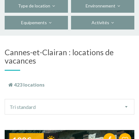
Type de location
Environnement
Equipements
Activités
Cannes-et-Clairan : locations de
vacances
423 locations
Ordre
Tri standard
de
tri