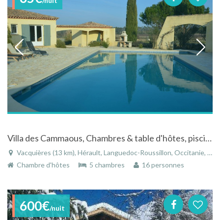
/nuit
Villa des Cammaous, Chambres & table d'hôtes, piscine, jardin
Vacquières (13 km), Hérault, Languedoc-Roussillon, Occitanie, France
Chambre d'hôtes
5 chambres
16 personnes
600€
/nuit