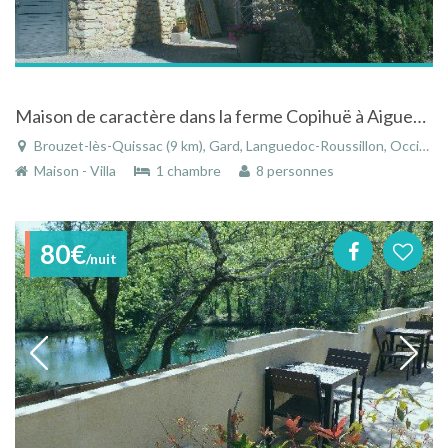
Maison de caractère dans la ferme Copihuë à Aiguebelle situé entre mer et Cévennes
Brouzet-lès-Quissac (9 km), Gard, Languedoc-Roussillon, Occitanie, France
Maison - Villa
1 chambre
8 personnes
80€
/nuit