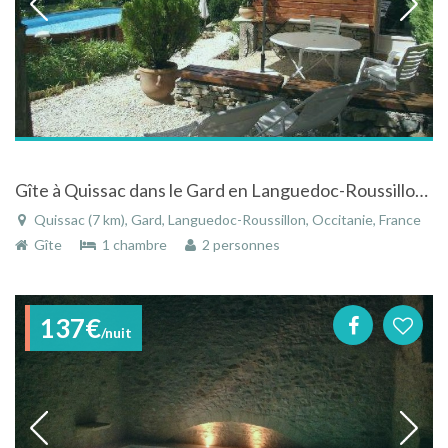
Gîte à Quissac dans le Gard en Languedoc-Roussillon en bord de rivière avec piscine
Quissac (7 km), Gard, Languedoc-Roussillon, Occitanie, France
Gîte
1 chambre
2 personnes
137€
/nuit