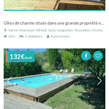
Gîtes de charme situés dans une grande propriété entre Nîmes et Uzès.
Sainte-Anastasie (18 km), Gard, Languedoc-Roussillon, Occitanie, France
Gîte
2 chambres
4 personnes
132€
/nuit