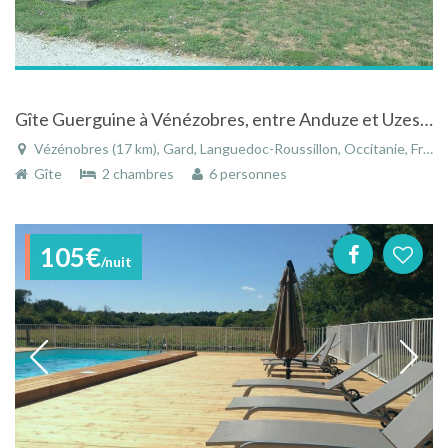
Gîte Guerguine à Vénézobres, entre Anduze et Uzes au pied de la cité médiévale
Vézénobres (17 km), Gard, Languedoc-Roussillon, Occitanie, France
Gîte
2 chambres
6 personnes
105€
/nuit