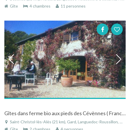
Gîte
4 chambres
11 personnes
Gîtes dans ferme bio aux pieds des Cévènnes ( France sud )
Saint-Christol-lès-Alès (21 km), Gard, Languedoc-Roussillon, Occitanie, France
Gîte
2 chambres
4 personnes