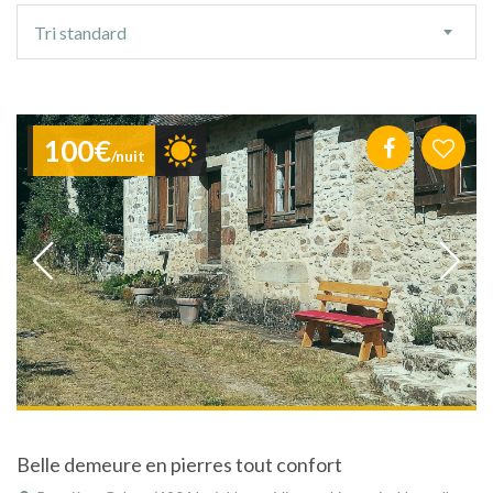
Ordre
Tri standard
de
tri
100€
/nuit
Belle demeure en pierres tout confort