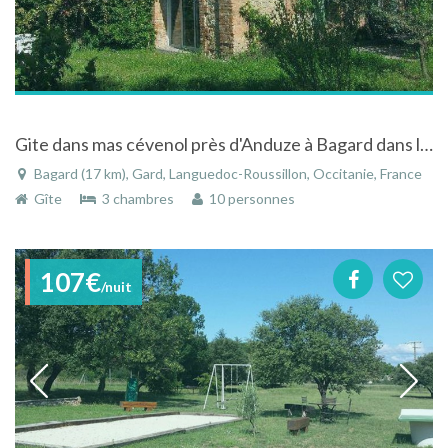
Gite dans mas cévenol près d'Anduze à Bagard dans le Gard dans le Languedoc-Roussillon
Bagard (17 km), Gard, Languedoc-Roussillon, Occitanie, France
Gîte
3 chambres
10 personnes
107€
/nuit