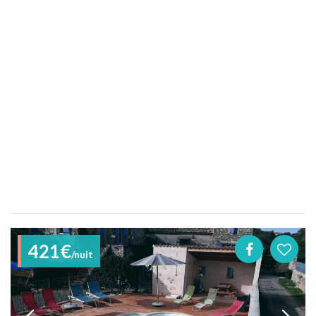
421€
/nuit