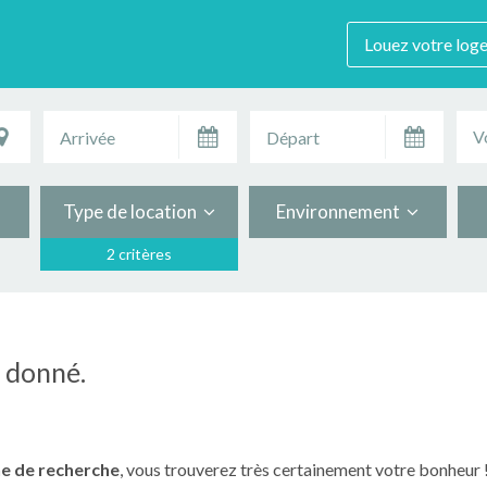
Louez votre log
V
Type de location
Environnement
2 critères
n donné.
e de recherche
, vous trouverez très certainement votre bonheur 