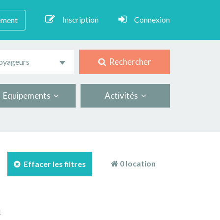
Inscription
Connexion
ement
Rechercher
oyageurs
Equipements
Activités
0 location
Effacer les filtres
!