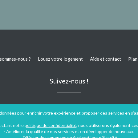
 sommes-nous ?
Louez votre logement
Aide et contact
Plan 
Suivez-nous !
 données pour enrichir votre expérience et proposer des services en s'a
pectant notre
politique de confidentialité
, nous utiliserons également ce
- Améliorer la qualité de nos services et en développer de nouveaux.
- Diffuser des annonces en évaluant leur efficacité.