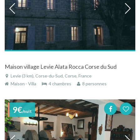
Maison village Levie Alata Rocca Corse du Sud
Levie (3 km), Corse-du-Sud, Corse, France
Maison - Villa
4 chambres
8 personnes
9€
/nuit