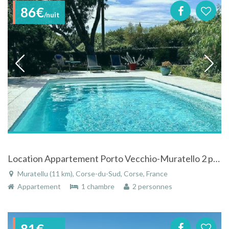
86€
/nuit
Location Appartement Porto Vecchio-Muratello 2 personnes
Muratellu (11 km), Corse-du-Sud, Corse, France
Appartement
1 chambre
2 personnes
81€