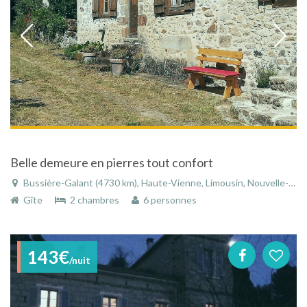
Belle demeure en pierres tout confort
Bussière-Galant (4730 km), Haute-Vienne, Limousin, Nouvelle-Aquitaine, France
Gîte
2 chambres
6 personnes
143€
/nuit