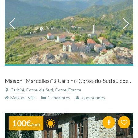
Maison "Marcellesi" à Carbini - Corse-du-Sud au coeur du village vue sur les Aiguilles de Bavella
Carbini, Corse-du-Sud, Corse, France
Maison - Villa
2 chambres
7 personnes
100€
/nuit