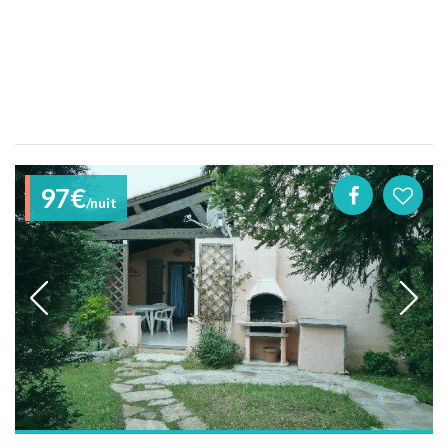
97€
/nuit