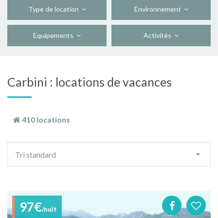
Type de location
Environnement
Equipements
Activités
Carbini : locations de vacances
410 locations
Ordre
Tri standard
de
tri
97€
/nuit