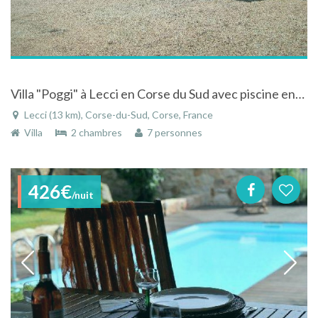
Villa "Poggi" à Lecci en Corse du Sud avec piscine entre mer et maquis
Lecci (13 km), Corse-du-Sud, Corse, France
Villa
2 chambres
7 personnes
426€
/nuit