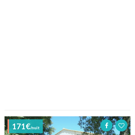
171€
/nuit