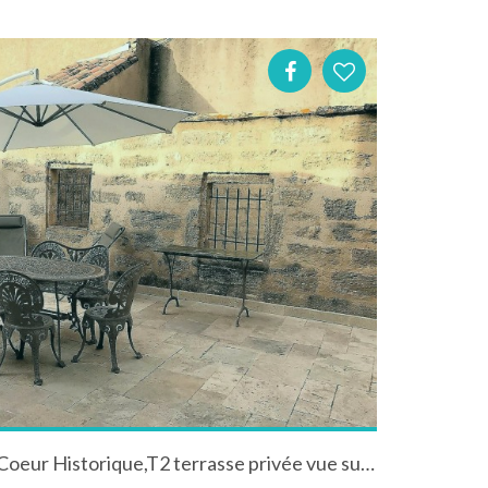
Occitanie Herault Pézenas Coeur Historique,T2 terrasse privée vue sur les toits.