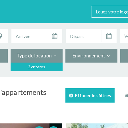
Louez votre log
V
Type de location
Environnement
2 critères
 d'appartements
Effacer les filtres