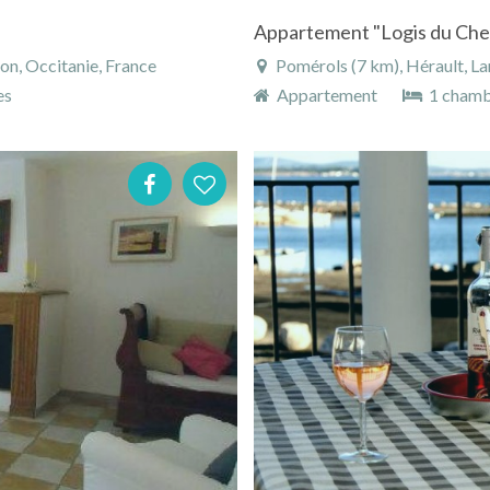
n, Occitanie, France
Pomérols (7 km), Hérault, La
es
Appartement
1 cham