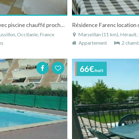
Superbe Condo avec 1 chambre a Coucher avec piscine chauffé proche mer dans Sud France
sillon, Occitanie, France
Marseillan (11 km), Hérault,
es
Appartement
2 chamb
66€
/nuit