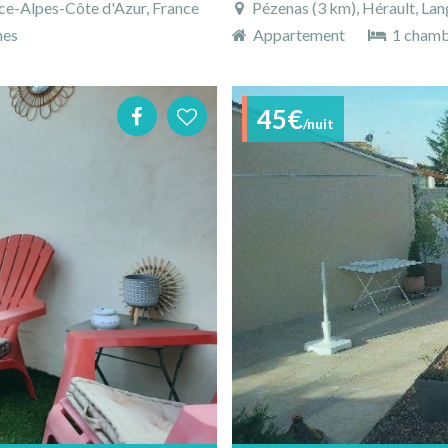
nce-Alpes-Côte d'Azur, France
Pézenas (3 km), Hérault, Lan
nes
Appartement
1 cham
45€
/nuit