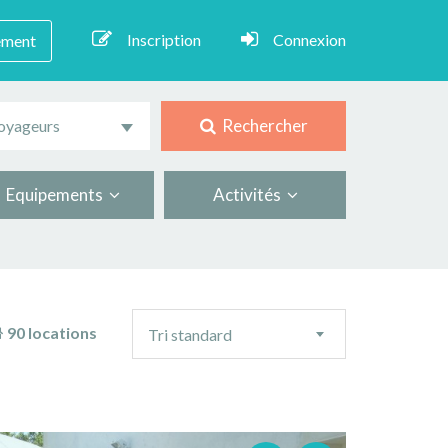
Inscription
Connexion
ement
Rechercher
oyageurs
Equipements
Activités
Ordre
90 locations
Tri standard
de
tri