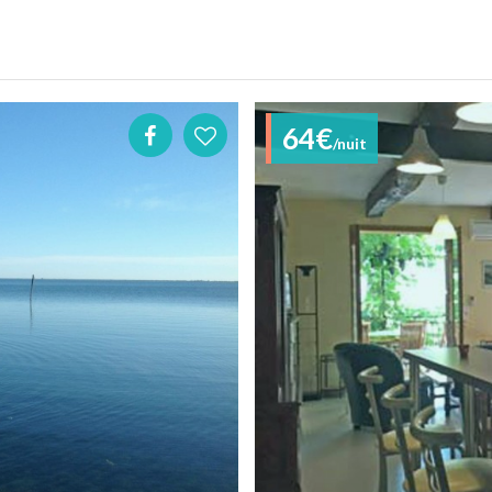
64€
/nuit