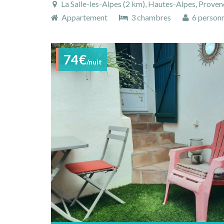
La Salle-les-Alpes (2 km), Hautes-Alpes, Prove
Appartement
3 chambres
6 person
74€
/nuit