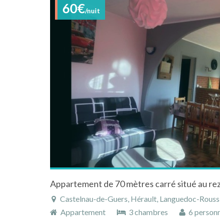
60€
/nuit
Castelnau-de-Guers, Hérault, Languedoc-Roussil
Appartement
3 chambres
6 person