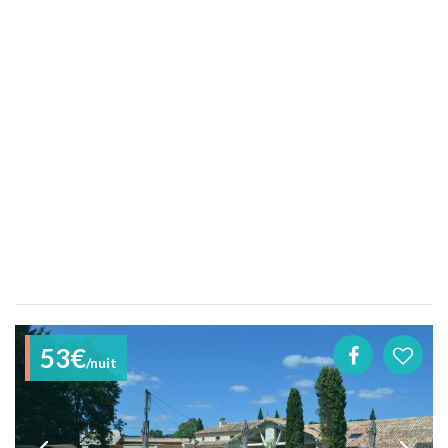
53€
/nuit