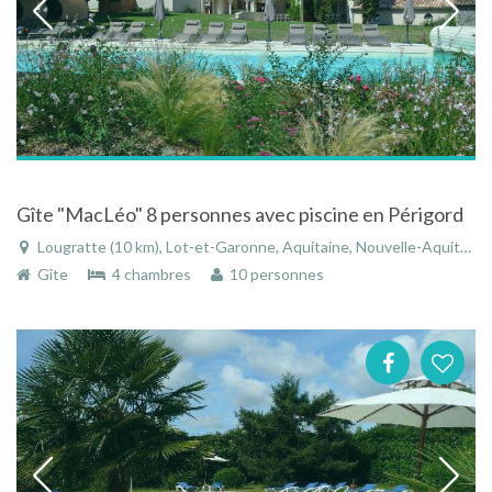
Gîte "MacLéo" 8 personnes avec piscine en Périgord
Lougratte (10 km), Lot-et-Garonne, Aquitaine, Nouvelle-Aquitaine, France
Gîte
4 chambres
10 personnes