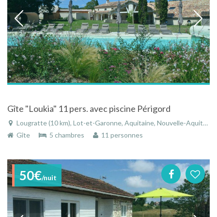
Gîte "Loukia" 11 pers. avec piscine Périgord
Lougratte (10 km), Lot-et-Garonne, Aquitaine, Nouvelle-Aquitaine, France
Gîte
5 chambres
11 personnes
50€
/nuit