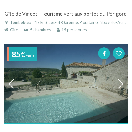
Gîte de Vincés - Tourisme vert aux portes du Périgord
Tombebœuf (17 km), Lot-et-Garonne, Aquitaine, Nouvelle-Aquitaine, France
Gîte
5 chambres
15 personnes
85€
/nuit