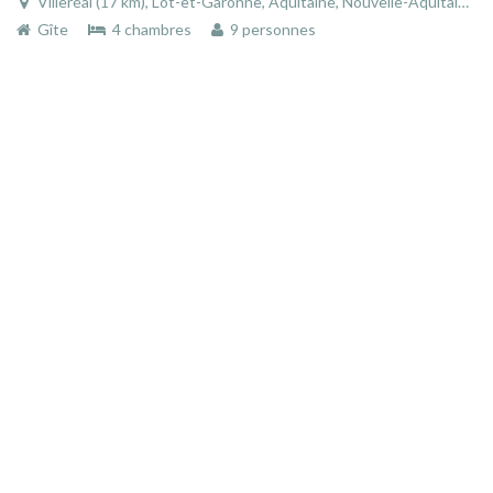
Villeréal (17 km), Lot-et-Garonne, Aquitaine, Nouvelle-Aquitaine, France
Gîte
4 chambres
9 personnes