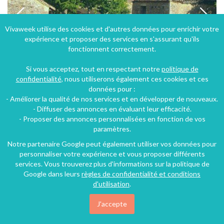
Vivaweek utilise des cookies et d'autres données pour enrichir votre
expérience et proposer des services en s'assurant qu'ils
fonctionnent correctement.
Si vous acceptez, tout en respectant notre
politique de
confidentialité
, nous utiliserons également ces cookies et ces
données pour :
- Améliorer la qualité de nos services et en développer de nouveaux.
Location d'une maison de campagne avec piscine privée dans le Lot-et-Garonne en Aquitaine
- Diffuser des annonces en évaluant leur efficacité.
- Proposer des annonces personnalisées en fonction de vos
Cuzorn (23 km), Lot-et-Garonne, Aquitaine, Nouvelle-Aquitaine, France
paramètres.
Gîte
3 chambres
7 personnes
Notre partenaire Google peut également utiliser vos données pour
personnaliser votre expérience et vous proposer différents
services. Vous trouverez plus d'informations sur la politique de
Google dans leurs
règles de confidentialité et conditions
d'utilisation
.
J'accepte