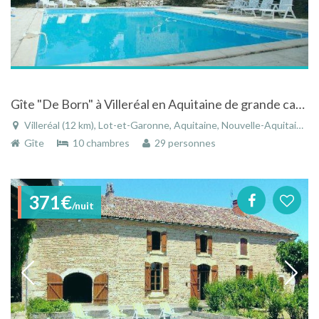
Gîte "De Born" à Villeréal en Aquitaine de grande capacité au calme avec piscine
Villeréal (12 km), Lot-et-Garonne, Aquitaine, Nouvelle-Aquitaine, France
Gîte
10 chambres
29 personnes
371€
/nuit