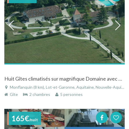
Huit Gîtes climatisés sur magnifique Domaine avec piscine près d'une Bastide
Monflanquin (8 km), Lot-et-Garonne, Aquitaine, Nouvelle-Aquitaine, France
Gîte
2 chambres
5 personnes
165€
/nuit