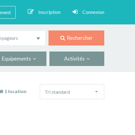
Inscription
Connexion
ement
Rechercher
oyageurs
Equipements
Activités
Ordre
1 location
Tri standard
de
tri