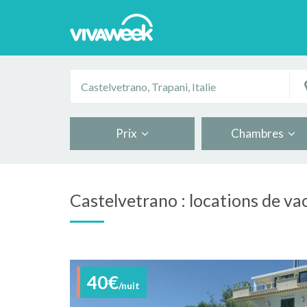
Prix
Chambres
Castelvetrano : locations de v
40€
/nuit