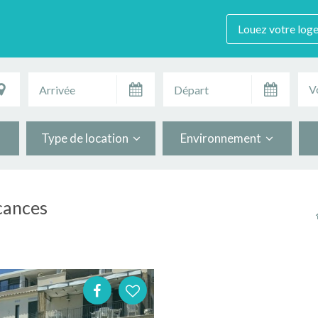
Louez votre log
V
Type de location
Environnement
acances