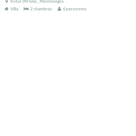
Kotor (49 km), , Monténégro
Villa
2 chambres
6 personnes