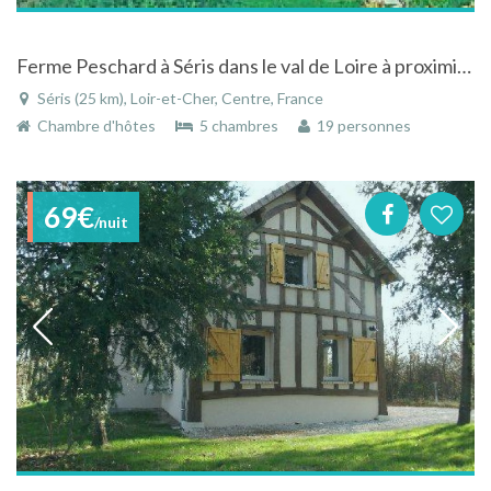
Ferme Peschard à Séris dans le val de Loire à proximité des chateaux
Séris (25 km), Loir-et-Cher, Centre, France
Chambre d'hôtes
5 chambres
19 personnes
69€
/nuit