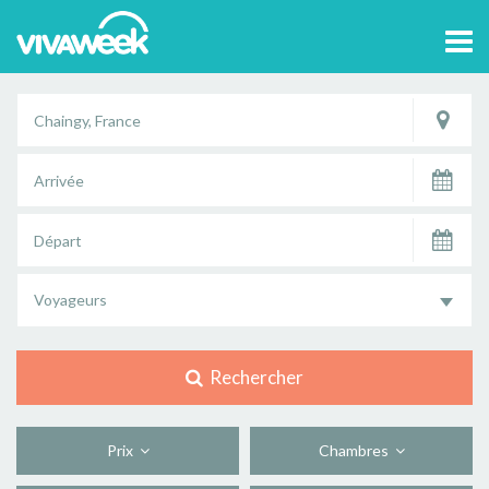
Tog
navi
Voyageurs
Rechercher
Prix
Chambres