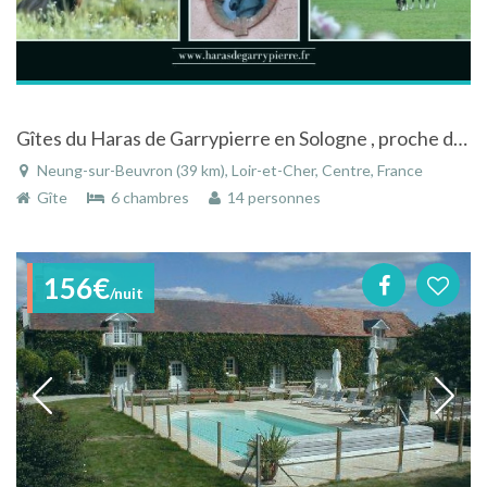
Gîtes du Haras de Garrypierre en Sologne , proche de Chambord et Cheverny
Neung-sur-Beuvron (39 km), Loir-et-Cher, Centre, France
Gîte
6 chambres
14 personnes
156€
/nuit