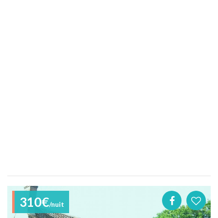
310€
/nuit