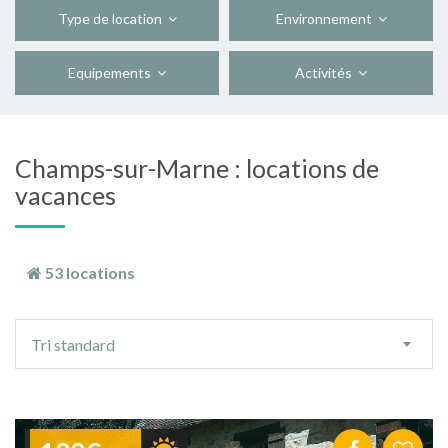
Type de location
Environnement
Equipements
Activités
Champs-sur-Marne : locations de
vacances
53 locations
Ordre
Tri standard
de
tri