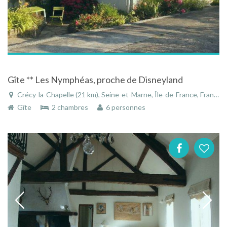
Gîte ** Les Nymphéas, proche de Disneyland
Crécy-la-Chapelle (21 km), Seine-et-Marne, Île-de-France, France
Gîte
2 chambres
6 personnes