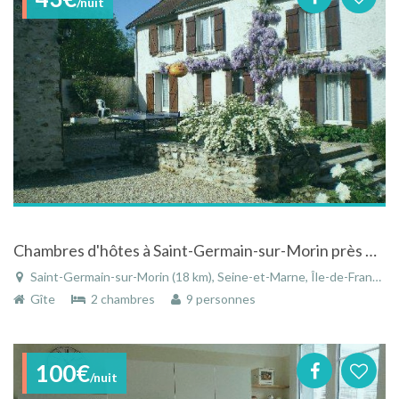
/nuit
Chambres d'hôtes à Saint-Germain-sur-Morin près Disneyland et Paris en Seine et Marne
Saint-Germain-sur-Morin (18 km), Seine-et-Marne, Île-de-France, France
Gîte
2 chambres
9 personnes
100€
/nuit