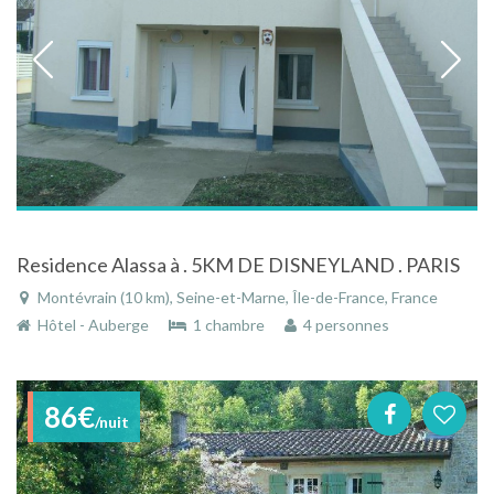
Residence Alassa à . 5KM DE DISNEYLAND . PARIS
Montévrain (10 km), Seine-et-Marne, Île-de-France, France
Hôtel - Auberge
1 chambre
4 personnes
86€
/nuit