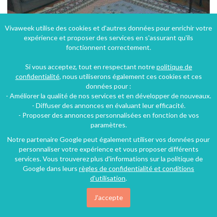
Vivaweek utilise des cookies et d'autres données pour enrichir votre
expérience et proposer des services en s'assurant qu'ils
Location appartement de charme 4-6 personnes à Paris à 800 mètres de la Tour Eiffel
fonctionnent correctement.
16e Arrondissement (24 km), Paris, Île-de-France, France
Si vous acceptez, tout en respectant notre
politique de
Appartement
3 chambres
6 personnes
confidentialité
, nous utiliserons également ces cookies et ces
données pour :
- Améliorer la qualité de nos services et en développer de nouveaux.
130€
- Diffuser des annonces en évaluant leur efficacité.
/nuit
- Proposer des annonces personnalisées en fonction de vos
paramètres.
Notre partenaire Google peut également utiliser vos données pour
personnaliser votre expérience et vous proposer différents
services. Vous trouverez plus d'informations sur la politique de
Google dans leurs
règles de confidentialité et conditions
d'utilisation
.
J'accepte