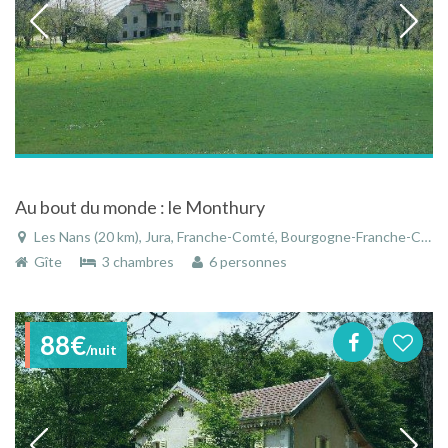
Au bout du monde : le Monthury
Les Nans (20 km), Jura, Franche-Comté, Bourgogne-Franche-Comté, France
Gîte
3 chambres
6 personnes
88€
/nuit