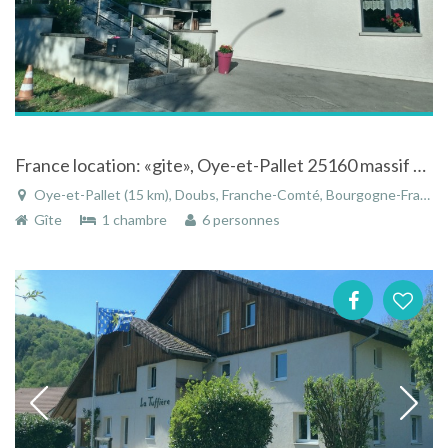
France location: «gite», Oye-et-Pallet 25160 massif du jura, départ. du Doubs
Oye-et-Pallet (15 km), Doubs, Franche-Comté, Bourgogne-Franche-Comté, France
Gîte
1 chambre
6 personnes