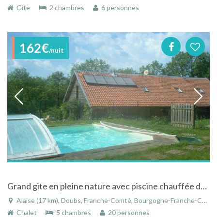
Gîte
2 chambres
6 personnes
162€
/nuit
Grand gite en pleine nature avec piscine chauffée dans le Doubs
Alaise (17 km), Doubs, Franche-Comté, Bourgogne-Franche-Comté, France
Chalet
5 chambres
20 personnes