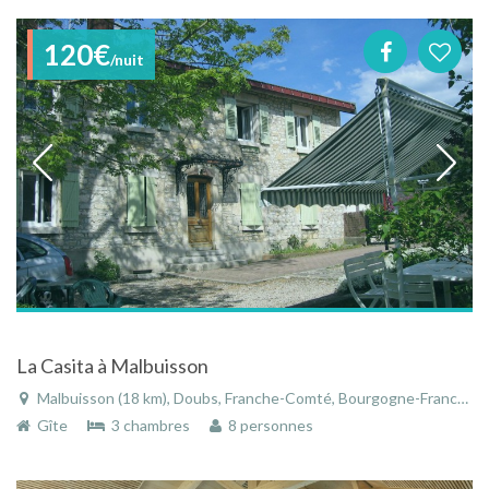
120€
/nuit
La Casita à Malbuisson
Malbuisson (18 km), Doubs, Franche-Comté, Bourgogne-Franche-Comté, France
Gîte
3 chambres
8 personnes