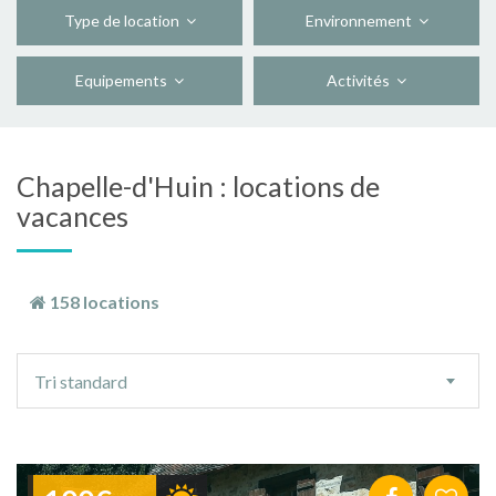
Type de location
Environnement
Equipements
Activités
Chapelle-d'Huin : locations de
vacances
158 locations
Ordre
Tri standard
de
tri