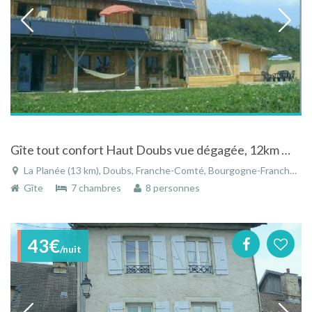
Gîte tout confort Haut Doubs vue dégagée, 12km Métabief, Franche Comté
La Planée (13 km), Doubs, Franche-Comté, Bourgogne-Franche-Comté, France
Gîte
7 chambres
8 personnes
43€
/nuit