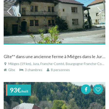
Gîte** dans une ancienne ferme à Miéges dans le Jura en Franche-Comté
Mièges (19 km), Jura, Franche-Comté, Bourgogne-Franche-Comté, France
Gîte
3 chambres
8 personnes
93€
/nuit