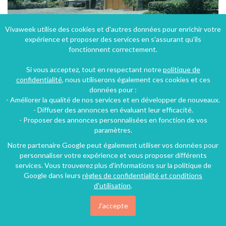
Vivaweek utilise des cookies et d'autres données pour enrichir votre
expérience et proposer des services en s'assurant qu'ils
Gîte "locationduteleski" aux Fourgs dans le haut Doubs en moyenne montagne
fonctionnent correctement.
Les Fourgs (21 km), Doubs, Franche-Comté, Bourgogne-Franche-Comté, France
Si vous acceptez, tout en respectant notre
politique de
Gîte
2 chambres
5 personnes
confidentialité
, nous utiliserons également ces cookies et ces
données pour :
- Améliorer la qualité de nos services et en développer de nouveaux.
- Diffuser des annonces en évaluant leur efficacité.
- Proposer des annonces personnalisées en fonction de vos
paramètres.
Notre partenaire Google peut également utiliser vos données pour
personnaliser votre expérience et vous proposer différents
services. Vous trouverez plus d'informations sur la politique de
Google dans leurs
règles de confidentialité et conditions
d'utilisation
.
J'accepte