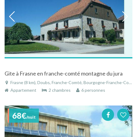
Gite à Frasne en franche-comté montagne du jura
Frasne (8 km), Doubs, Franche-Comté, Bourgogne-Franche-Comté, France
Appartement
2 chambres
6 personnes
68€
/nuit