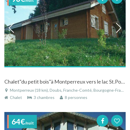
/nuit
Chalet"du petit bois"à Montperreux vers le lac St.Point au coeur des montagnes du Jura.
Montperreux (18 km), Doubs, Franche-Comté, Bourgogne-Franche-Comté, France
Chalet
3 chambres
8 personnes
64€
/nuit