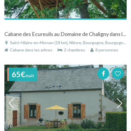
Cabane des Ecureuils au Domaine de Chaligny dans le Morvan
Saint-Hilaire-en-Morvan (18 km), Nièvre, Bourgogne, Bourgogne-Franche-Comté, France
Cabane dans les arbres
2 chambres
8 personnes
65€
/nuit