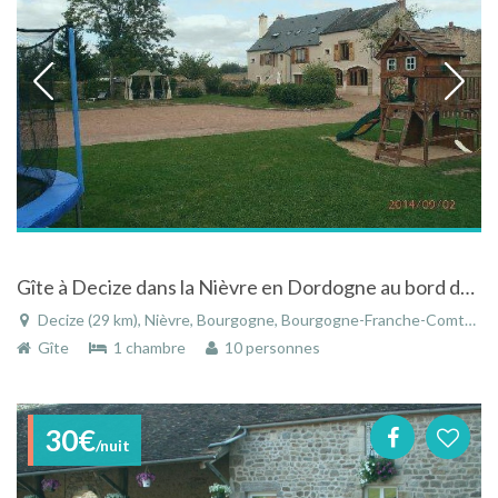
Gîte à Decize dans la Nièvre en Dordogne au bord de la Loire
Decize (29 km), Nièvre, Bourgogne, Bourgogne-Franche-Comté, France
Gîte
1 chambre
10 personnes
30€
/nuit