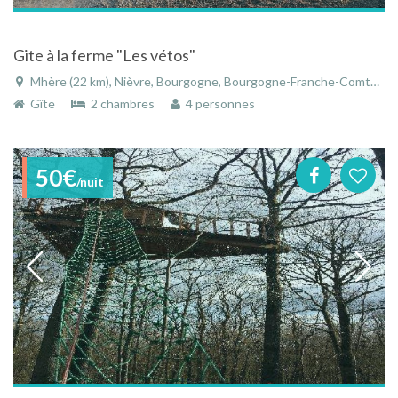
Gite à la ferme "Les vétos"
Mhère (22 km), Nièvre, Bourgogne, Bourgogne-Franche-Comté, France
Gîte
2 chambres
4 personnes
50€
/nuit