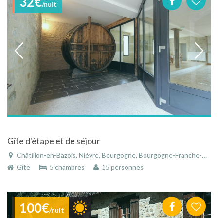
32€
/nuit
Gîte d'étape et de séjour
Châtillon-en-Bazois, Nièvre, Bourgogne, Bourgogne-Franche-Comté, France
Gîte
5 chambres
15 personnes
100€
/nuit