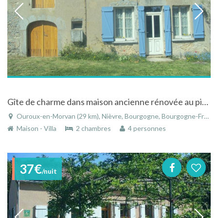
Gîte de charme dans maison ancienne rénovée au pied des grands lacs du Morvan
Ouroux-en-Morvan (29 km), Nièvre, Bourgogne, Bourgogne-Franche-Comté, France
Maison - Villa
2 chambres
4 personnes
37€
/nuit