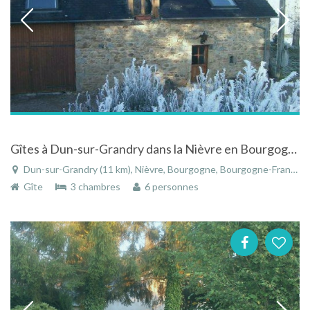
Gîtes à Dun-sur-Grandry dans la Nièvre en Bourgogne au bord du Canal du Nivernais dans PARC NATUREL
Dun-sur-Grandry (11 km), Nièvre, Bourgogne, Bourgogne-Franche-Comté, France
Gîte
3 chambres
6 personnes