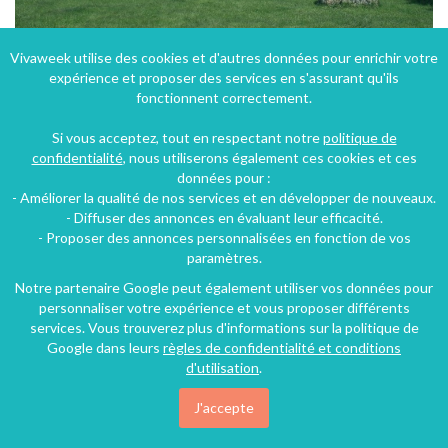
Vivaweek utilise des cookies et d'autres données pour enrichir votre
expérience et proposer des services en s'assurant qu'ils
La Maison des Roseaux bourgogne morvan Lac des Settons
fonctionnent correctement.
Moux-en-Morvan (37 km), Nièvre, Bourgogne, Bourgogne-Franche-Comté, France
Si vous acceptez, tout en respectant notre
politique de
Villa
7 chambres
15 personnes
confidentialité
, nous utiliserons également ces cookies et ces
données pour :
- Améliorer la qualité de nos services et en développer de nouveaux.
108€
- Diffuser des annonces en évaluant leur efficacité.
/nuit
- Proposer des annonces personnalisées en fonction de vos
paramètres.
Notre partenaire Google peut également utiliser vos données pour
personnaliser votre expérience et vous proposer différents
services. Vous trouverez plus d'informations sur la politique de
Google dans leurs
règles de confidentialité et conditions
d'utilisation
.
J'accepte