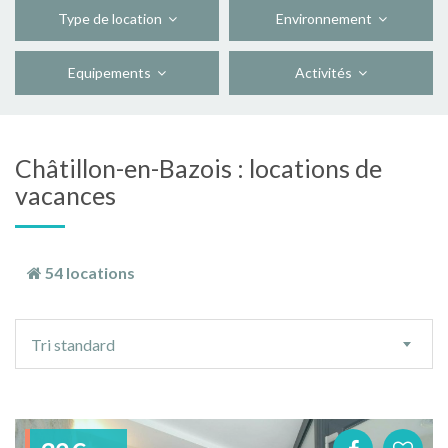
Type de location
Environnement
Equipements
Activités
Châtillon-en-Bazois : locations de
vacances
54 locations
Ordre
Tri standard
de
tri