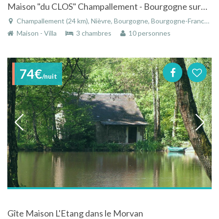
Maison "du CLOS" Champallement - Bourgogne surplombant les abords du Morvan
Champallement (24 km), Nièvre, Bourgogne, Bourgogne-Franche-Comté, France
Maison - Villa
3 chambres
10 personnes
74€
/nuit
Gîte Maison L'Etang dans le Morvan