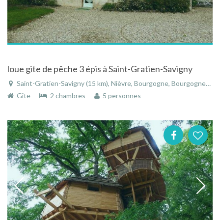
loue gite de pêche 3 épis à Saint-Gratien-Savigny
Saint-Gratien-Savigny (15 km), Nièvre, Bourgogne, Bourgogne-Franche-Comté, France
Gîte
2 chambres
5 personnes