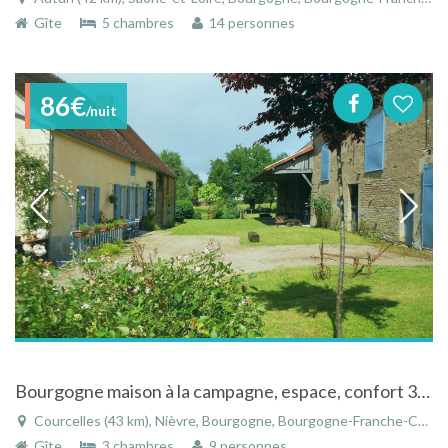
Gîte
5 chambres
14 personnes
86€
/nuit
Bourgogne maison à la campagne, espace, confort 3ch 3sdb et calme, terrain clos
Courcelles (43 km), Nièvre, Bourgogne, Bourgogne-Franche-Comté, France
Gîte
3 chambres
9 personnes