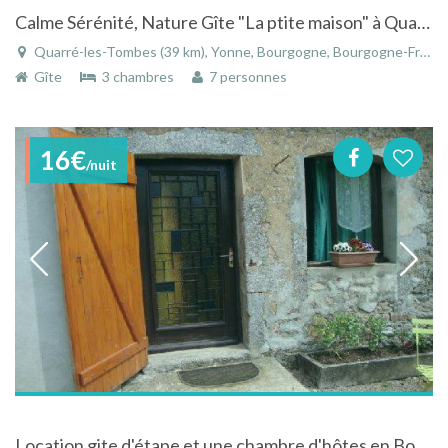
Calme Sérénité, Nature Gîte "La ptite maison" à Quarré les tombes en Bourgogne au bord de rivière
Quarré-les-Tombes (39 km), Yonne, Bourgogne, Bourgogne-Franche-Comté, France
Gîte
3 chambres
7 personnes
16€
/nuit
Location gite d'étape et une chambre d'hôtes en Bourgogne