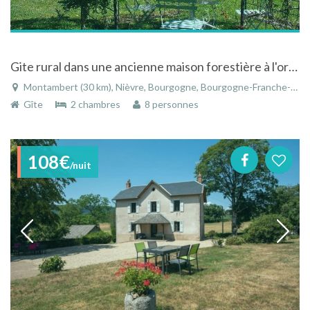
Gite rural dans une ancienne maison forestière à l'orée d'une forêt à Montambert en Bourgogne
Montambert (30 km), Nièvre, Bourgogne, Bourgogne-Franche-Comté, France
Gîte
2 chambres
8 personnes
108€
/nuit