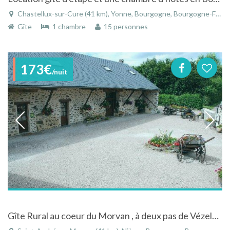
Chastellux-sur-Cure (41 km), Yonne, Bourgogne, Bourgogne-Franche-Comté, France
Gîte
1 chambre
15 personnes
173€
/nuit
Gîte Rural au coeur du Morvan , à deux pas de Vézelay ; Authentique et Chaleureux !!