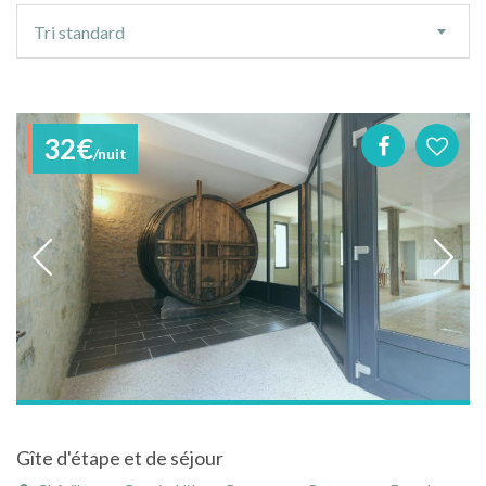
Ordre
Tri standard
de
tri
32€
/nuit
Gîte d'étape et de séjour