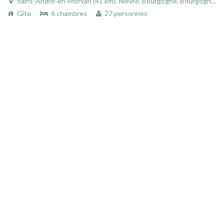
Saint-André-en-Morvan (41 km), Nièvre, Bourgogne, Bourgogne-Franche-Comté, France
Gîte
6 chambres
27 personnes