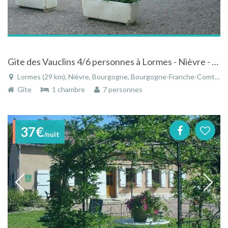
Gite des Vauclins 4/6 personnes à Lormes - Nièvre - Bourgogne
Lormes (29 km), Nièvre, Bourgogne, Bourgogne-Franche-Comté, France
Gîte
1 chambre
7 personnes
37€
/nuit