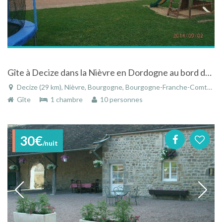
Gîte à Decize dans la Nièvre en Dordogne au bord de la Loire
Decize (29 km), Nièvre, Bourgogne, Bourgogne-Franche-Comté, France
Gîte
1 chambre
10 personnes
30€
/nuit