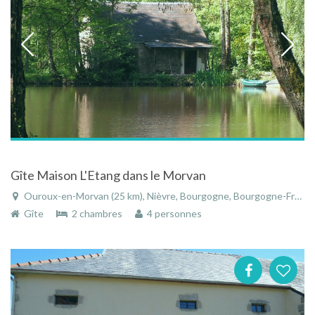
Gîte Maison L'Etang dans le Morvan
Ouroux-en-Morvan (25 km), Nièvre, Bourgogne, Bourgogne-Franche-Comté, France
Gîte
2 chambres
4 personnes