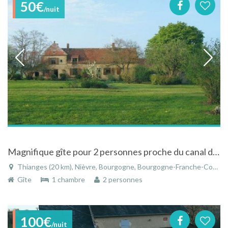
50€
/nuit
Magnifique gîte pour 2 personnes proche du canal du Nivernais au Tremblay en Bourgogne
Thianges (20 km), Nièvre, Bourgogne, Bourgogne-Franche-Comté, France
Gîte
1 chambre
2 personnes
100€
/nuit