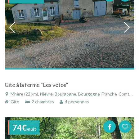
Gite à la ferme "Les vétos"
Mhère (22 km), Nièvre, Bourgogne, Bourgogne-Franche-Comté, France
Gîte
2 chambres
4 personnes
74€
/nuit