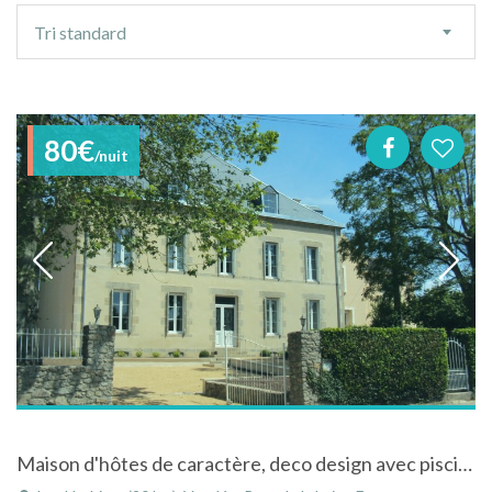
Ordre
Tri standard
de
tri
80€
/nuit
Maison d'hôtes de caractère, deco design avec piscine, Les Herbiers, Puy du Fou