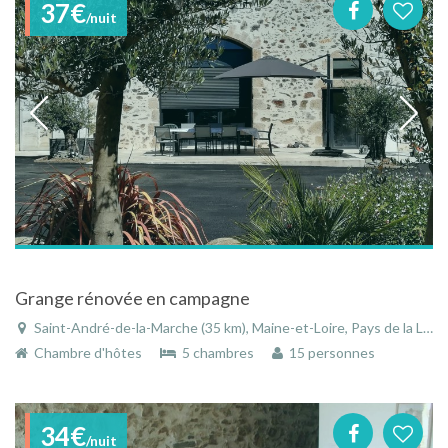
37€
/nuit
Grange rénovée en campagne
Saint-André-de-la-Marche (35 km), Maine-et-Loire, Pays de la Loire, France
Chambre d'hôtes
5 chambres
15 personnes
34€
/nuit