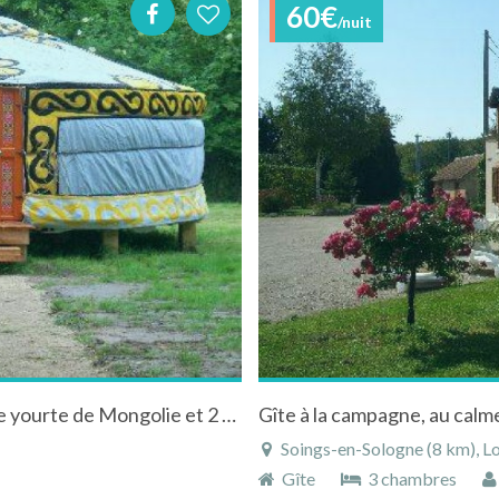
60€
/nuit
Chambres d'hôtes " Le Pre Karvain " avec une yourte de Mongolie et 2 cabanes en région Centre
Soings-en-Sologne (8 km), Lo
Gîte
3 chambres