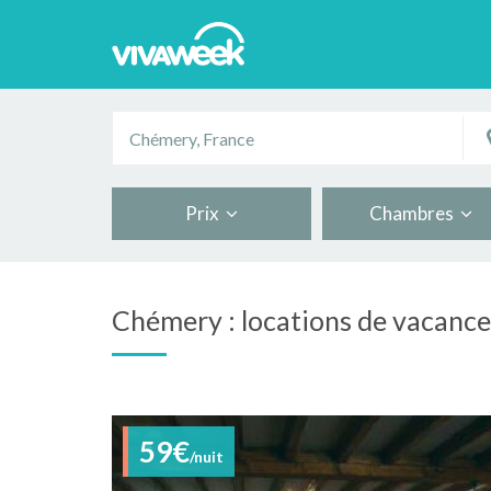
Prix
Chambres
Chémery : locations de vacance
59€
/nuit