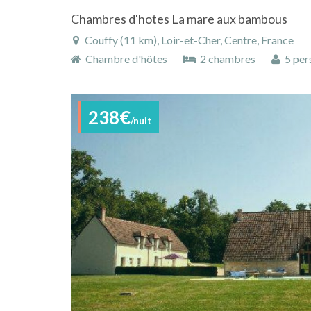
Chambres d'hotes La mare aux bambous
Couffy (11 km), Loir-et-Cher, Centre, France
Chambre d'hôtes
2 chambres
5 per
238€
/nuit