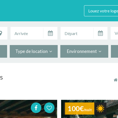
Louez votre log
V
Type de location
Environnement
s
100€
/nuit