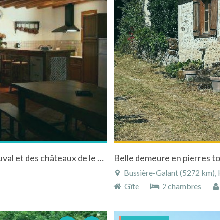
Gîte avec spa en Sologne près du zoo de Beauval et des châteaux de le Loire
Belle demeure en pierres to
Bussière-Galant (5272 km), H
Gîte
2 chambres