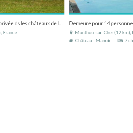
Maison de caractère pour 12 p. avec piscine privée ds les châteaux de la Loire
Demeure pour 14 personnes 
, France
Monthou-sur-Cher (12 km), L
Château - Manoir
7 c