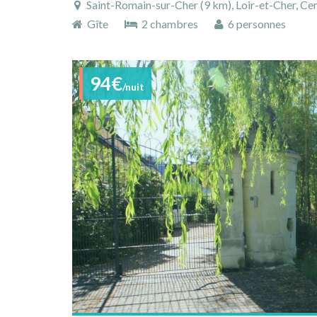
Saint-Romain-sur-Cher (9 km), Loir-et-Cher, Cen
Gîte
2 chambres
6 personnes
94€
/nuit