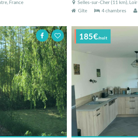
tre, France
Selles-sur-Cher (11 km), Loir
Gîte
4 chambres
185€
/nuit