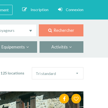
Inscription
Connexion
ement
Rechercher
oyageurs
Equipements
Activités
Ordre
125 locations
Tri standard
de
tri