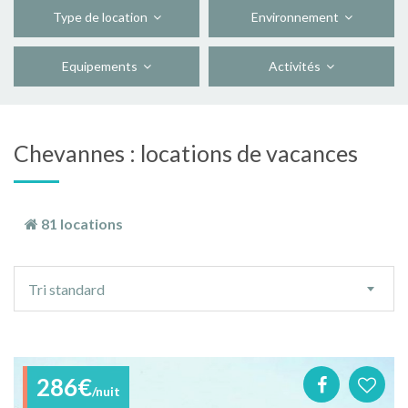
Type de location
Environnement
Equipements
Activités
Chevannes : locations de vacances
81 locations
Ordre
Tri standard
de
tri
286€
/nuit