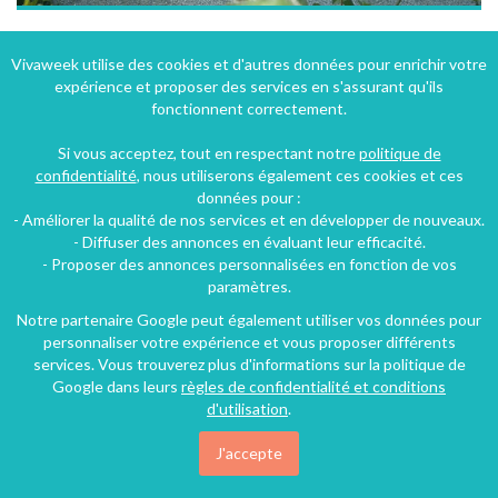
Jolie maison avec jardin à deux pas du centre ville de BEAUNE
Vivaweek utilise des cookies et d'autres données pour enrichir votre
expérience et proposer des services en s'assurant qu'ils
Beaune (16 km), Côte-d'Or, Bourgogne, Bourgogne-Franche-Comté, France
fonctionnent correctement.
Maison - Villa
1 chambre
4 personnes
Si vous acceptez, tout en respectant notre
politique de
confidentialité
, nous utiliserons également ces cookies et ces
données pour :
- Améliorer la qualité de nos services et en développer de nouveaux.
- Diffuser des annonces en évaluant leur efficacité.
- Proposer des annonces personnalisées en fonction de vos
paramètres.
Notre partenaire Google peut également utiliser vos données pour
personnaliser votre expérience et vous proposer différents
services. Vous trouverez plus d'informations sur la politique de
Google dans leurs
règles de confidentialité et conditions
d'utilisation
.
J'accepte