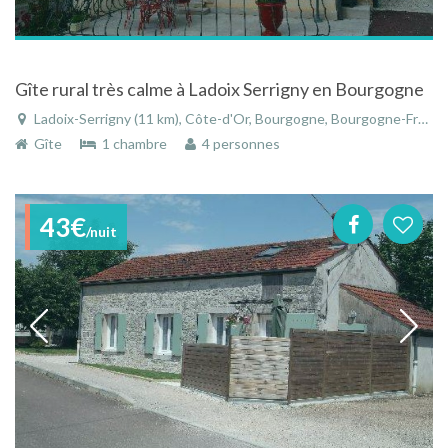
Gîte rural très calme à Ladoix Serrigny en Bourgogne
Ladoix-Serrigny (11 km), Côte-d'Or, Bourgogne, Bourgogne-Franche-Comté, France
Gîte
1 chambre
4 personnes
43€
/nuit