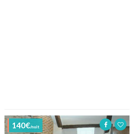
140€
/nuit