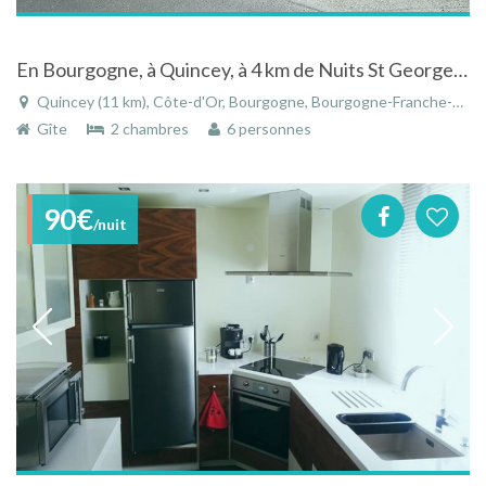
En Bourgogne, à Quincey, à 4 km de Nuits St Georges, sur la route des vins, maison dans rue calme.
Quincey (11 km), Côte-d'Or, Bourgogne, Bourgogne-Franche-Comté, France
Gîte
2 chambres
6 personnes
90€
/nuit