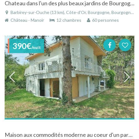
Chateau dans l'un des plus beaux jardins de Bourgogne à Barbirey-sur-Ouche
Barbirey-sur-Ouche (13 km), Côte-d'Or, Bourgogne, Bourgogne-Franche-Comté, France
Château - Manoir
12 chambres
60 personnes
390€
/nuit
Maison aux commodités moderne au coeur d'un parc boisé à Beaune en Bourgogne