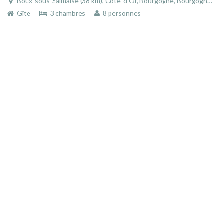
Boux-sous-Salmaise (38 km), Côte-d'Or, Bourgogne, Bourgogne-Franche-Comté, France
Gîte
3 chambres
8 personnes