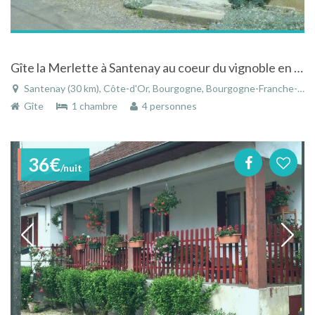
Gîte la Merlette à Santenay au coeur du vignoble en Bourgogne à la campagne
Santenay (30 km), Côte-d'Or, Bourgogne, Bourgogne-Franche-Comté, France
Gîte
1 chambre
4 personnes
36€
/nuit