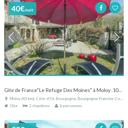
40€
/nuit
Gite de France"Le Refuge Des Moines" à Moloy .100% nature, calme, proche site Bourguignons
Moloy (43 km), Côte-d'Or, Bourgogne, Bourgogne-Franche-Comté, France
Gîte
2 chambres
6 personnes