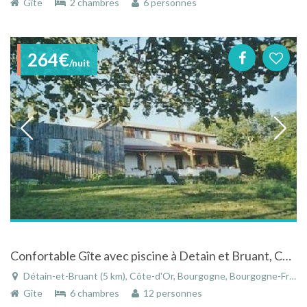
Gîte
2 chambres
6 personnes
264€
/nuit
Confortable Gîte avec piscine à Detain et Bruant, Côte d'Or, Bourgogne
Détain-et-Bruant (5 km), Côte-d'Or, Bourgogne, Bourgogne-Franche-Comté, France
Gîte
6 chambres
12 personnes