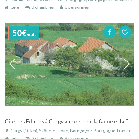
Gîte
3 chambres
6 personnes
50€
/nuit
Gîte Les Eduens à Curgy au coeur de la faune et la flore Bourguignonne
Curgy (40 km), Saône-et-Loire, Bourgogne, Bourgogne-Franche-Comté, France
Gîte
2 chambres
8 personnes