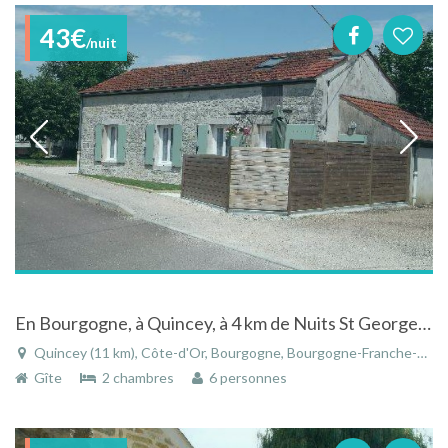
43€
/nuit
En Bourgogne, à Quincey, à 4 km de Nuits St Georges, sur la route des vins, maison dans rue calme.
Quincey (11 km), Côte-d'Or, Bourgogne, Bourgogne-Franche-Comté, France
Gîte
2 chambres
6 personnes