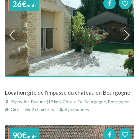
26€
/nuit
Location gite de l'impasse du chateau en Bourgogne
Bligny-lès-Beaune (19 km), Côte-d'Or, Bourgogne, Bourgogne-Franche-Comté, France
Gîte
2 chambres
6 personnes
90€
/nuit