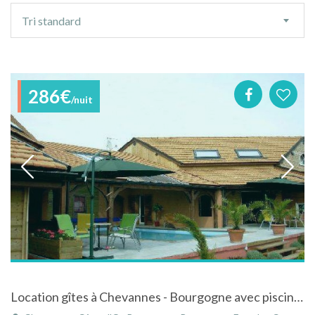
Ordre
Tri standard
de
tri
286€
/nuit
Location gîtes à Chevannes - Bourgogne avec piscine extérieure et couverte en pleine région viticole