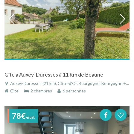
Gîte à Auxey-Duresses à 11 Km de Beaune
Auxey-Duresses (21 km), Côte-d'Or, Bourgogne, Bourgogne-Franche-Comté, France
Gîte
2 chambres
6 personnes
78€
/nuit