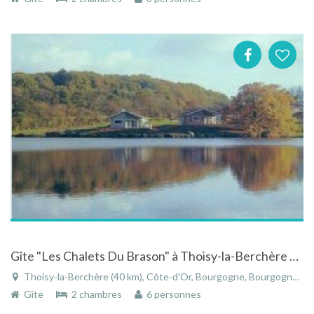
Gîte "Les Chalets Du Brason" à Thoisy-la-Berchère en Côte-d'Or en Bourgogne
Thoisy-la-Berchère (40 km), Côte-d'Or, Bourgogne, Bourgogne-Franche-Comté, France
Gîte
2 chambres
6 personnes