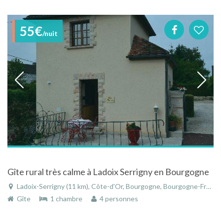
55€
/nuit
Gîte rural très calme à Ladoix Serrigny en Bourgogne
Ladoix-Serrigny (11 km), Côte-d'Or, Bourgogne, Bourgogne-Franche-Comté, France
Gîte
1 chambre
4 personnes