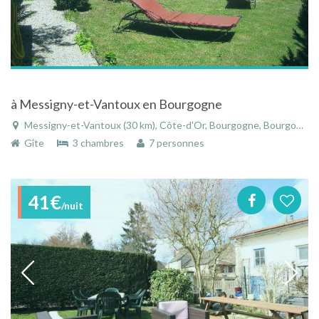
à Messigny-et-Vantoux en Bourgogne
Messigny-et-Vantoux (30 km), Côte-d'Or, Bourgogne, Bourgogne-Franche-Comté, France
Gîte
3 chambres
7 personnes
41€
/nuit