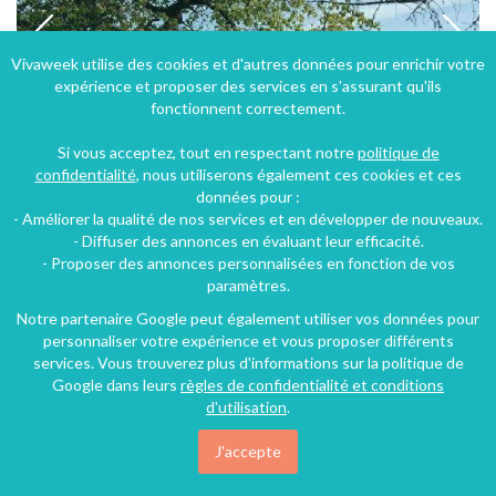
Vivaweek utilise des cookies et d'autres données pour enrichir votre
expérience et proposer des services en s'assurant qu'ils
fonctionnent correctement.
Si vous acceptez, tout en respectant notre
politique de
confidentialité
, nous utiliserons également ces cookies et ces
données pour :
- Améliorer la qualité de nos services et en développer de nouveaux.
Gîtes et chambres d'hôtes à la lisière du Morvan à Saint-Sernin-du-Bois en Bourgogne
- Diffuser des annonces en évaluant leur efficacité.
- Proposer des annonces personnalisées en fonction de vos
Saint-Sernin-du-Bois (47 km), Saône-et-Loire, Bourgogne, Bourgogne-Franche-Comté, France
paramètres.
Gîte
2 chambres
15 personnes
Notre partenaire Google peut également utiliser vos données pour
personnaliser votre expérience et vous proposer différents
services. Vous trouverez plus d'informations sur la politique de
Google dans leurs
règles de confidentialité et conditions
d'utilisation
.
J'accepte