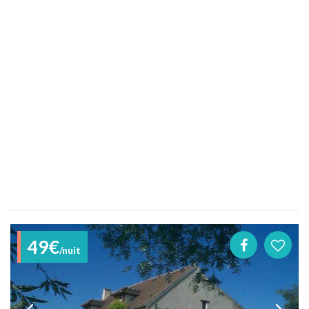
49€
/nuit