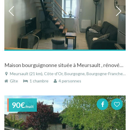
Maison bourguignonne située à Meursault , rénovée située à 7 km de Beaune .
Meursault (21 km), Côte-d'Or, Bourgogne, Bourgogne-Franche-Comté, France
Gîte
1 chambre
4 personnes
90€
/nuit