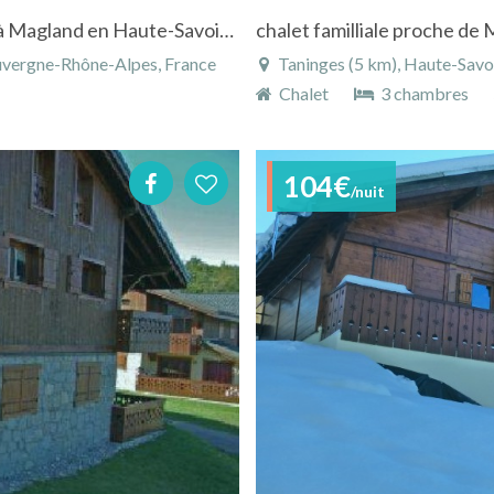
Maison entre Chamonix, Genève et Annecy à Magland en Haute-Savoie dans les Alpes
chalet familliale proche de
uvergne-Rhône-Alpes, France
Taninges (5 km), Haute-Savo
Chalet
3 chambres
104€
/nuit