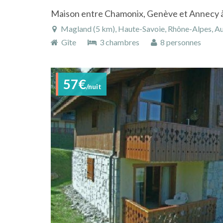
Magland (5 km), Haute-Savoie, Rhône-Alpes, A
Gîte
3 chambres
8 personnes
57€
/nuit