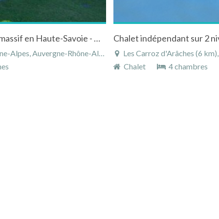
Chalet montagne aux Carroz - Flaine - grand massif en Haute-Savoie - Rhône-Alpes
Chalet indépendant sur 2 ni
es, Auvergne-Rhône-Alpes, France
Les Carroz d'Arâches (6 km), Ha
nes
Chalet
4 chambres