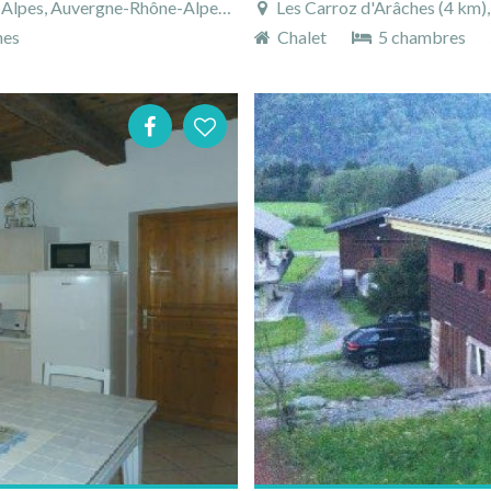
s, Auvergne-Rhône-Alpes, France
Les Carroz d'Arâches (4 km), Ha
nes
Chalet
5 chambres