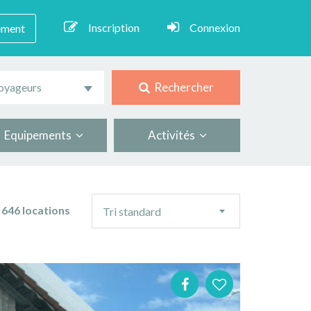
Inscription
Connexion
ement
Rechercher
oyageurs
Equipements
Activités
Ordre
646 locations
Tri standard
de
tri