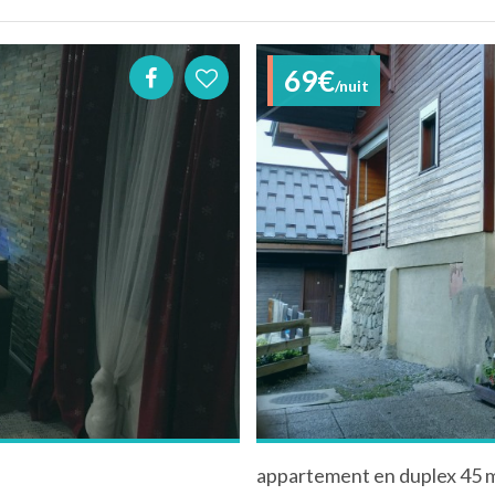
69€
/nuit