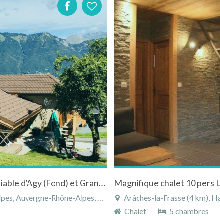
LE CHALET DU FOUR proche du domaine skiable d'Agy (Fond) et Grand Massif (Alpin)
Magnifique chalet 10 pers 
, Auvergne-Rhône-Alpes, France
Arâches-la-Frasse (4 km), Haut
Chalet
5 chambres