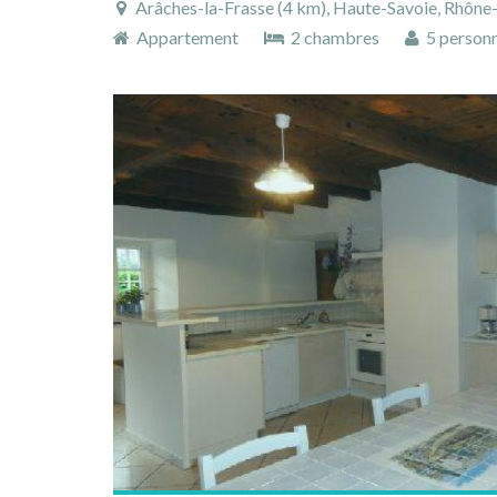
Arâches-la-Frasse (4 km), Haute-Savoie, Rhône-Alpe
Appartement
2 chambres
5 person