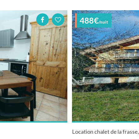
488€
/nuit