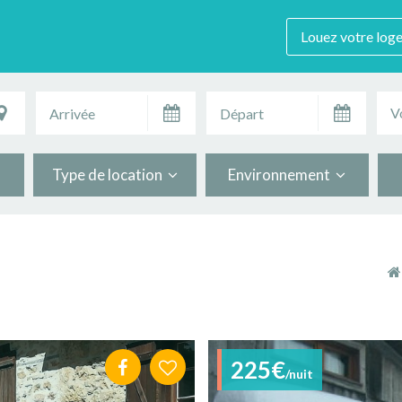
Louez votre log
V
Type de location
Environnement
225€
/nuit