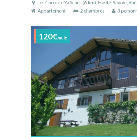
Les Carroz d'Arâches (6 km), Haute-Savoie, Rhône-Alp
Appartement
2 chambres
8 person
120€
/nuit