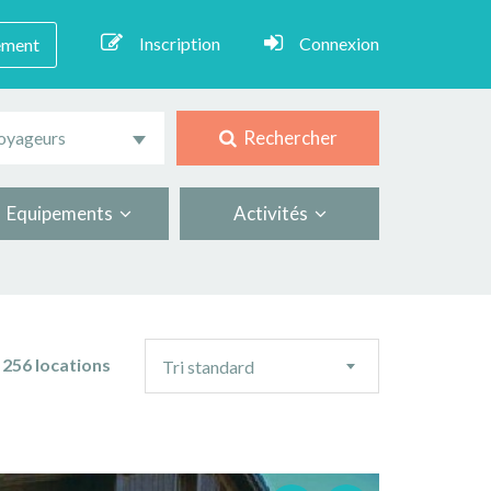
Inscription
Connexion
ement
Rechercher
oyageurs
Equipements
Activités
Ordre
256 locations
Tri standard
de
tri