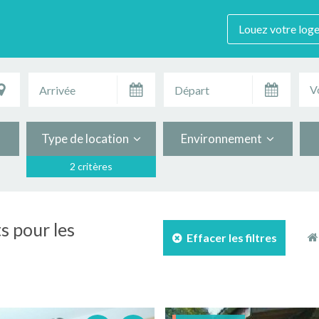
Louez votre log
V
Type de location
Environnement
2 critères
s pour les
Effacer les filtres