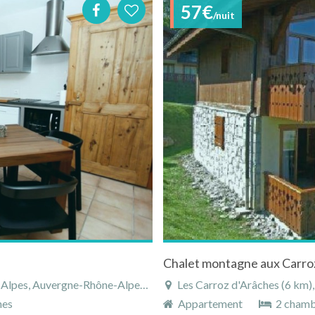
57€
/nuit
s, Auvergne-Rhône-Alpes, France
Les Carroz d'Arâches (6 km), Ha
nes
Appartement
2 chamb