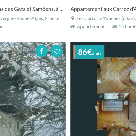
Appartement**** à Taninges entre les stations des Gets et Samöens, à 10mn des pistes de ski, jacuzzi extérieur
uvergne-Rhône-Alpes, France
Les Carroz d'Arâches (6 km), Ha
nes
Appartement
2 chamb
86€
/nuit