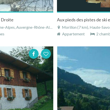
 Droite
es, Auvergne-Rhône-Alpes, France
Morillon (7 km), Haute-Savo
nes
Appartement
2 chamb