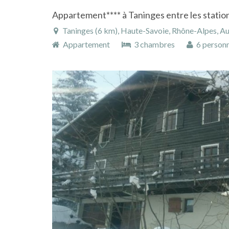
Taninges (6 km), Haute-Savoie, Rhône-Alpes, A
Appartement
3 chambres
6 person