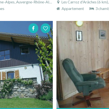
es, Auvergne-Rhône-Alpes, France
Les Carroz d'Arâches (6 km), Ha
nes
Appartement
3 chamb