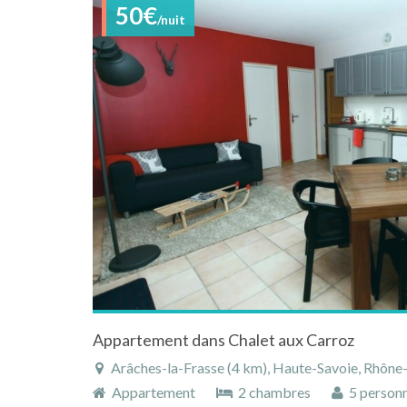
50€
/nuit
Appartement dans Chalet aux Carroz
Arâches-la-Frasse (4 km), Haute-Savoie, Rhône-Alpe
Appartement
2 chambres
5 person