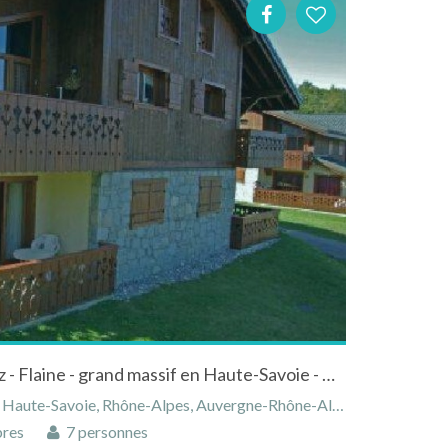
Chalet montagne aux Carroz - Flaine - grand massif en Haute-Savoie - Rhône-Alpes
ute-Savoie, Rhône-Alpes, Auvergne-Rhône-Alpes, France
res
7 personnes