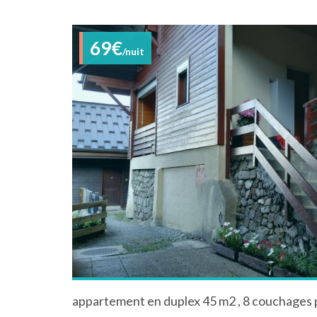
69€
/nuit