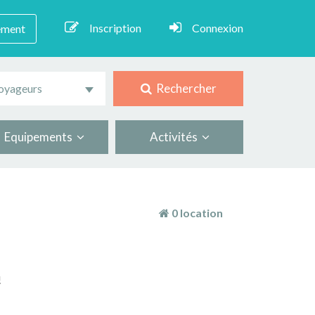
Inscription
Connexion
ement
Rechercher
oyageurs
Equipements
Activités
0 location
!