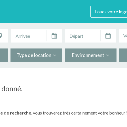
Louez votre log
V
Type de location
Environnement
n donné.
e de recherche
, vous trouverez très certainement votre bonheur 