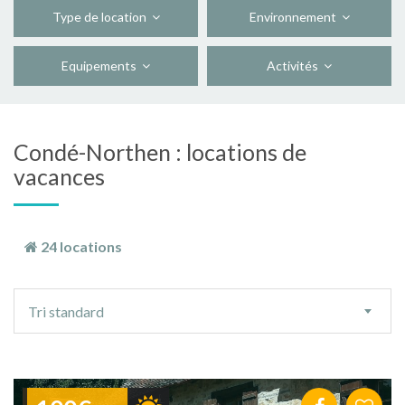
Type de location
Environnement
Equipements
Activités
Condé-Northen : locations de
vacances
24 locations
Ordre
Tri standard
de
tri