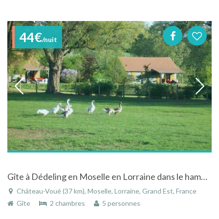
44€
/nuit
Gîte à Dédeling en Moselle en Lorraine dans le hameau de Chateau-voué
Château-Voué (37 km), Moselle, Lorraine, Grand Est, France
Gîte
2 chambres
5 personnes