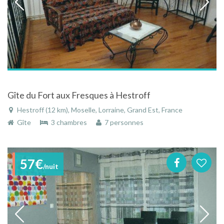
Gîte du Fort aux Fresques à Hestroff
Hestroff (12 km), Moselle, Lorraine, Grand Est, France
Gîte
3 chambres
7 personnes
57€
/nuit