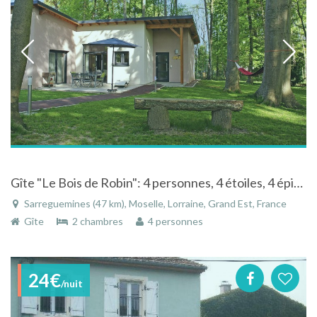
Gîte "Le Bois de Robin": 4 personnes, 4 étoiles, 4 épis, sans barrières
Sarreguemines (47 km), Moselle, Lorraine, Grand Est, France
Gîte
2 chambres
4 personnes
24€
/nuit