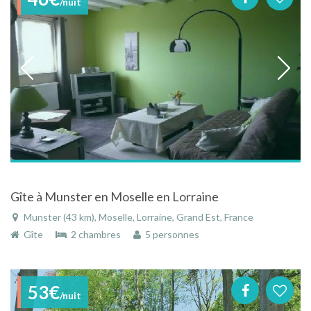
/nuit
Gîte à Munster en Moselle en Lorraine
Munster (43 km), Moselle, Lorraine, Grand Est, France
Gîte
2 chambres
5 personnes
53€
/nuit