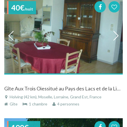
40€
/nuit
Gîte Aux Trois Oiessitué au Pays des Lacs et de la Ligne Maginot
Holving (42 km), Moselle, Lorraine, Grand Est, France
Gîte
1 chambre
4 personnes