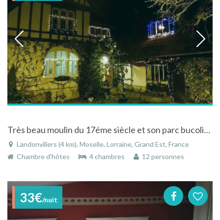
Très beau moulin du 17éme siècle et son parc bucolique à Landonvillers en Lorraine
Landonvillers (4 km), Moselle, Lorraine, Grand Est, France
Chambre d'hôtes
4 chambres
12 personnes
33€
/nuit