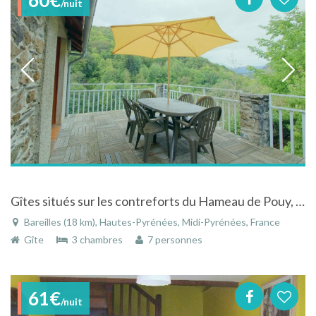
/nuit
Gîtes situés sur les contreforts du Hameau de Pouy, Vallée de Nestes-Louron, Hautes-Pyrénées
Bareilles (18 km), Hautes-Pyrénées, Midi-Pyrénées, France
Gîte
3 chambres
7 personnes
61€
/nuit