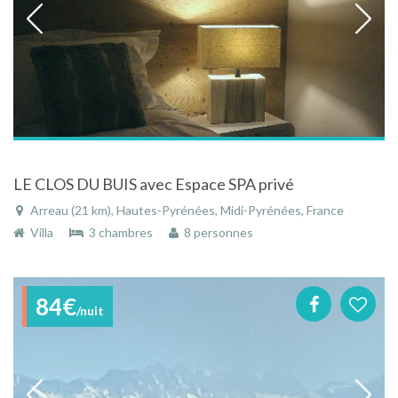
LE CLOS DU BUIS avec Espace SPA privé
Arreau (21 km), Hautes-Pyrénées, Midi-Pyrénées, France
Villa
3 chambres
8 personnes
84€
/nuit