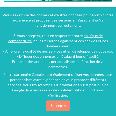
Location d'une villa à Bagnères de luchon (31) en Haute-Garonne dans les pyrénées centrales
Vivaweek utilise des cookies et d'autres données pour enrichir votre
expérience et proposer des services en s'assurant qu'ils
Castillon-de-Larboust (22 km), Haute-Garonne, Midi-Pyrénées, France
fonctionnent correctement.
Villa
3 chambres
7 personnes
Si vous acceptez, tout en respectant notre
politique de
confidentialité
, nous utiliserons également ces cookies et ces
données pour :
- Améliorer la qualité de nos services et en développer de nouveaux.
- Diffuser des annonces en évaluant leur efficacité.
- Proposer des annonces personnalisées en fonction de vos
paramètres.
Notre partenaire Google peut également utiliser vos données pour
personnaliser votre expérience et vous proposer différents
services. Vous trouverez plus d'informations sur la politique de
Google dans leurs
règles de confidentialité et conditions
d'utilisation
.
J'accepte