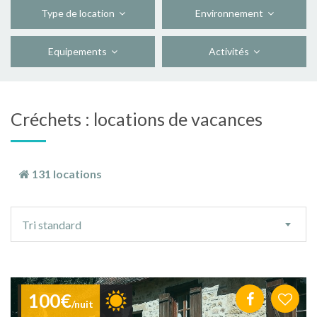
Type de location
Environnement
Equipements
Activités
Créchets : locations de vacances
131 locations
Ordre
Tri standard
de
tri
100€
/nuit