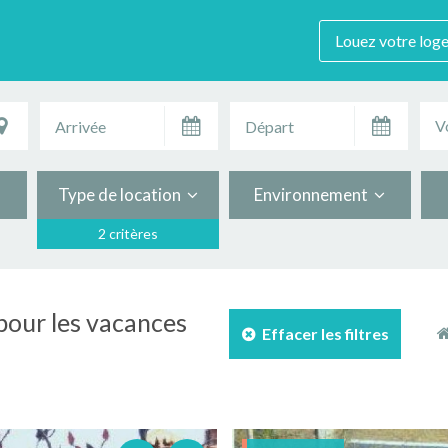
Louez votre log
V
Type de location
Environnement
2 critères
pour les vacances
Effacer les filtres