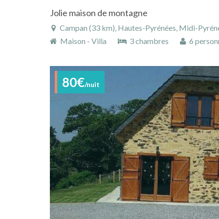
Jolie maison de montagne
Campan (33 km), Hautes-Pyrénées, Midi-Pyréné
Maison - Villa
3 chambres
6 person
80€
/nuit