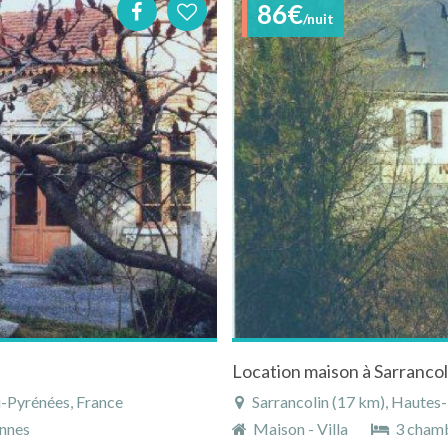
86€
/nuit
Location maison à Sarranco
-Pyrénées, France
Sarrancolin (17 km), Hautes
nnes
Maison - Villa
3 cham