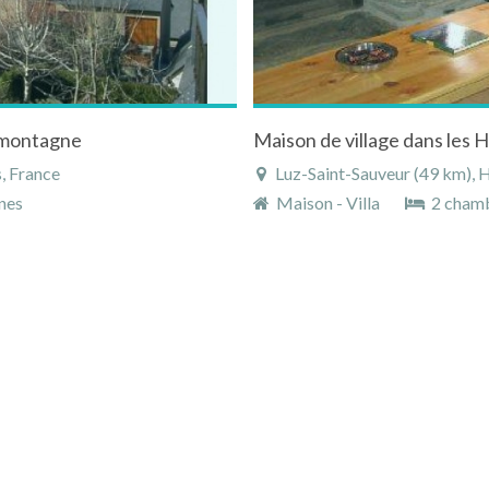
a montagne
, France
Luz-Saint-Sauveur (49 km), 
nes
Maison - Villa
2 cham