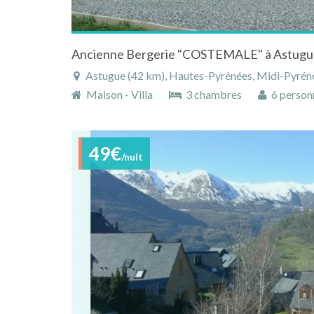
Astugue (42 km), Hautes-Pyrénées, Midi-Pyréné
Maison - Villa
3 chambres
6 person
49€
/nuit