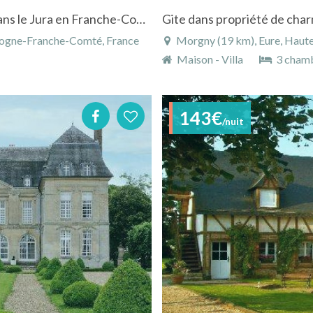
Gîte à La Favière, proche de Champagnole dans le Jura en Franche-Comté, au calme à la ferme
Gite dans propriété de cha
rgogne-Franche-Comté, France
Morgny (19 km), Eure, Haut
Maison - Villa
3 cham
143€
/nuit