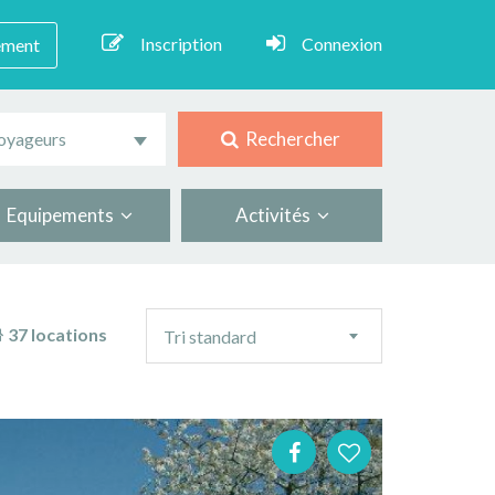
Inscription
Connexion
ement
Rechercher
oyageurs
Equipements
Activités
Ordre
37 locations
Tri standard
de
tri