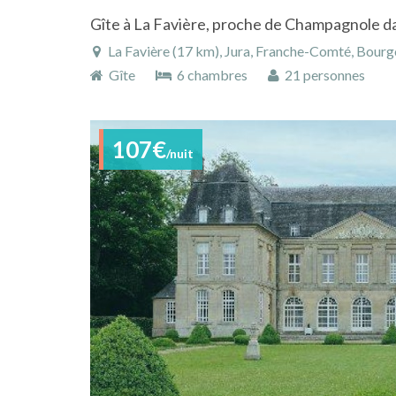
La Favière (17 km), Jura, Franche-Comté, Bou
Gîte
6 chambres
21 personnes
107€
/nuit