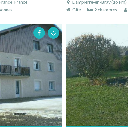
France, France
Dampierre-en-Bray (16 km), S
sonnes
Gîte
2 chambres