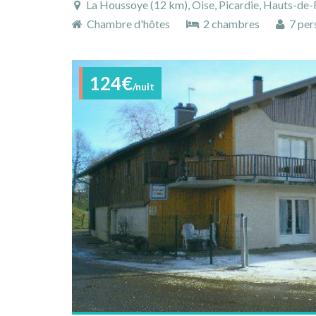
La Houssoye (12 km), Oise, Picardie, Hauts-de-
Chambre d'hôtes
2 chambres
7 per
124€
/nuit