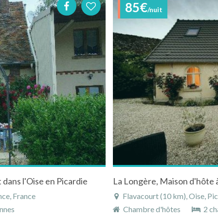
85€
/nuit
 dans l'Oise en Picardie
La Longère, Maison d'hôte 
nce, France
Flavacourt (10 km), Oise, Pi
nnes
Chambre d'hôtes
2 ch