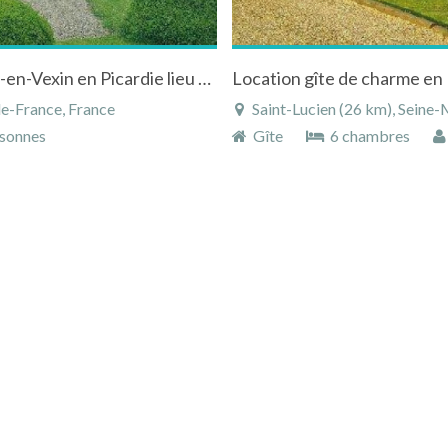
Dépendance du "Château de Boury" à Boury-en-Vexin en Picardie lieu de prestige à 70 km de Paris
Location gîte de charme e
de-France, France
Saint-Lucien (26 km), Seine
sonnes
Gîte
6 chambres