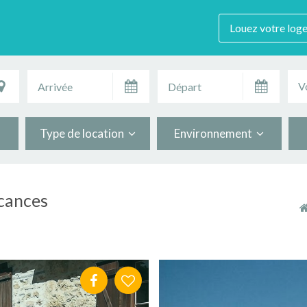
Louez votre log
V
Type de location
Environnement
acances