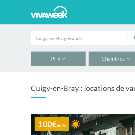
Prix
Chambres
Cuigy-en-Bray : locations de v
100€
/nuit