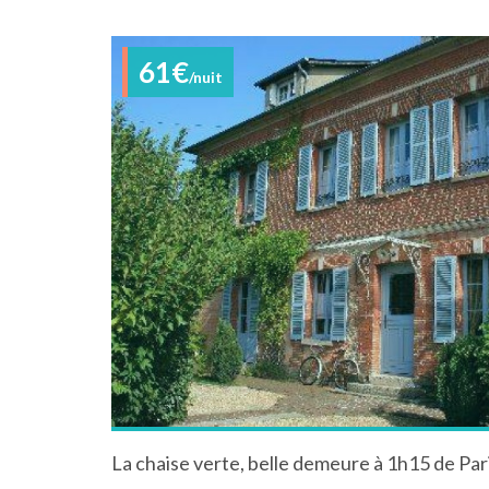
61€
/nuit