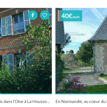
40€
/nuit
La chaise verte, belle demeure à 1h15 de Paris dans l'Oise à La Houssoye en Picardie