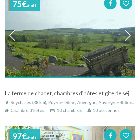
75€
/nuit
La ferme de chadet, chambres d'hôtes et gîte de séjour dans un cadre inoubliable
Seychalles (38 km), Puy-de-Dôme, Auvergne, Auvergne-Rhône-Alpes, France
Chambre d'hôtes
10 chambres
10 personnes
97€
/nuit