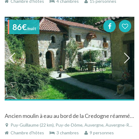
Chambre d'hôtes
4 chambres
15 personnes
86€
/nuit
Ancien moulin à eau au bord de la Credogne réamménagé avec piscine, jacuzzi, sauna
Puy-Guillaume (22 km), Puy-de-Dôme, Auvergne, Auvergne-Rhône-Alpes, France
Chambre d'hôtes
3 chambres
9 personnes