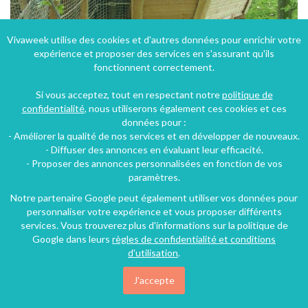
Vivaweek utilise des cookies et d'autres données pour enrichir votre
expérience et proposer des services en s'assurant qu'ils
fonctionnent correctement.
Cabanes dans les arbres à Bracquetuit dans la Seine-Maritime en Haute-Normandie
Bracquetuit (39 km), Seine-Maritime, Haute-Normandie, Normandie, France
Si vous acceptez, tout en respectant notre
politique de
confidentialité
, nous utiliserons également ces cookies et ces
Chambre d'hôtes
4 chambres
3 personnes
données pour :
- Améliorer la qualité de nos services et en développer de nouveaux.
- Diffuser des annonces en évaluant leur efficacité.
43€
- Proposer des annonces personnalisées en fonction de vos
/nuit
paramètres.
Notre partenaire Google peut également utiliser vos données pour
personnaliser votre expérience et vous proposer différents
services. Vous trouverez plus d'informations sur la politique de
Google dans leurs
règles de confidentialité et conditions
d'utilisation
.
J'accepte