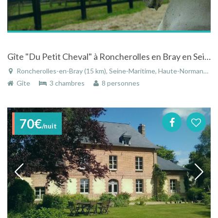
Gîte "Du Petit Cheval" à Roncherolles en Bray en Seine-Maritime - Haute-Normandie
Roncherolles-en-Bray (15 km), Seine-Maritime, Haute-Normandie, Normandie, France
Gîte
3 chambres
8 personnes
70€
/nuit