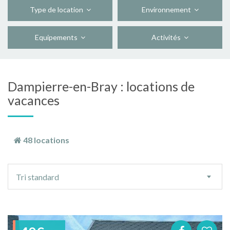
Type de location
Environnement
Equipements
Activités
Dampierre-en-Bray : locations de
vacances
48 locations
Ordre
Tri standard
de
tri