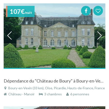
107€
/nuit
Dépendance du "Château de Boury" à Boury-en-Vexin en Picardie lieu de prestige à 70 km de Paris
Boury-en-Vexin (33 km), Oise, Picardie, Hauts-de-France, France
Château - Manoir
3 chambres
6 personnes