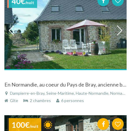
40€
/nuit
En Normandie, au coeur du Pays de Bray, ancienne bergerie du 18ème siècle, en pierre,
Dampierre-en-Bray, Seine-Maritime, Haute-Normandie, Normandie, France
Gîte
2 chambres
6 personnes
100€
/nuit