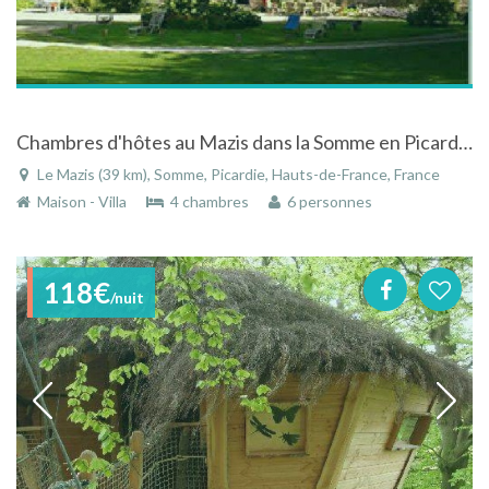
Chambres d'hôtes au Mazis dans la Somme en Picardie au coeur de la vallée du Liger
Le Mazis (39 km), Somme, Picardie, Hauts-de-France, France
Maison - Villa
4 chambres
6 personnes
118€
/nuit