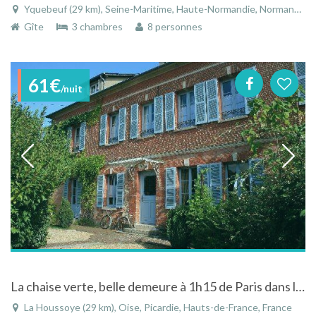
Yquebeuf (29 km), Seine-Maritime, Haute-Normandie, Normandie, France
Gîte
3 chambres
8 personnes
61€
/nuit
La chaise verte, belle demeure à 1h15 de Paris dans l'Oise à La Houssoye en Picardie
La Houssoye (29 km), Oise, Picardie, Hauts-de-France, France