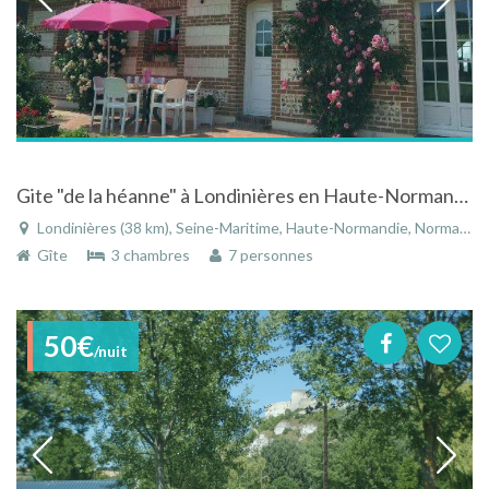
Gite "de la héanne" à Londinières en Haute-Normandie
Londinières (38 km), Seine-Maritime, Haute-Normandie, Normandie, France
Gîte
3 chambres
7 personnes
50€
/nuit