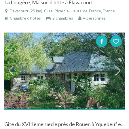
La Longère, Maison d'hôte à Flavacourt
Flavacourt (25 km), Oise, Picardie, Hauts-de-France, France
Chambre d'hôtes
2 chambres
4 personnes
Gite du XVIIIème siècle près de Rouen à Yquebeuf en Seine-Maritime en Normandie