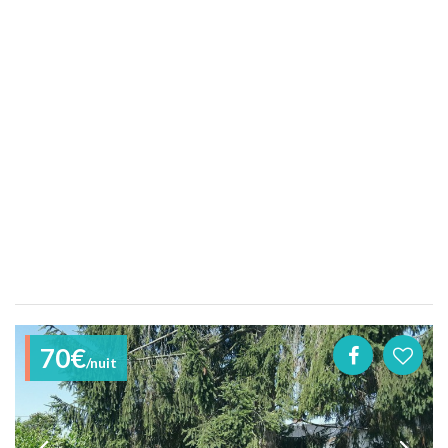
70€
/nuit