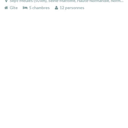
Sept-Meules (50 km), Seine-Maritime, Haute-Normandie, Normandie, France
Gîte
5 chambres
12 personnes