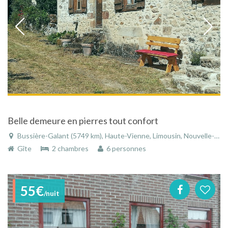
Belle demeure en pierres tout confort
Bussière-Galant (5749 km), Haute-Vienne, Limousin, Nouvelle-Aquitaine, France
Gîte
2 chambres
6 personnes
55€
/nuit