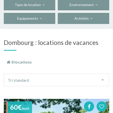
Type de location
Environnement
Equipements
Activités
Dombourg : locations de vacances
8 locations
Ordre
Tri standard
de
tri
60€
/nuit