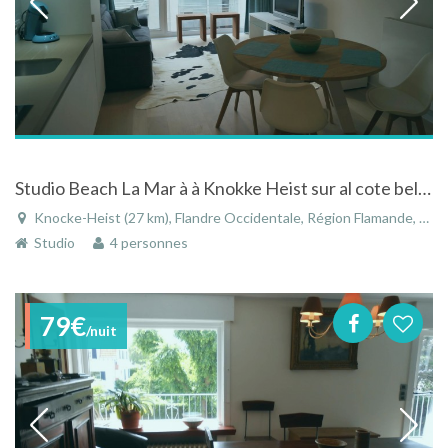
Studio Beach La Mar à à Knokke Heist sur al cote belge
Knocke-Heist (27 km), Flandre Occidentale, Région Flamande, Belgique
Studio
4 personnes
79€
/nuit