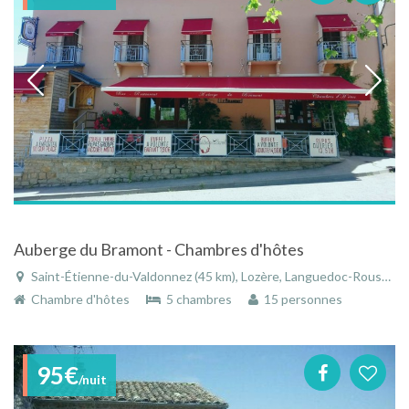
Auberge du Bramont - Chambres d'hôtes
Saint-Étienne-du-Valdonnez (45 km), Lozère, Languedoc-Roussillon, Occitanie, France
Chambre d'hôtes
5 chambres
15 personnes
95€
/nuit