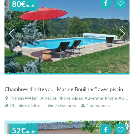
80€
/nuit
Chambres d'hôtes au "Mas de Bouilhac" avec piscine à Pranles proche de Privas
Pranles (44 km), Ardèche, Rhône-Alpes, Auvergne-Rhône-Alpes, France
Chambre d'hôtes
2 chambres
4 personnes
52€
/nuit