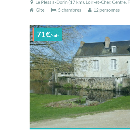
Le Plessis-Dorin (17 km), Loir-et-Cher, Centre, 
Gîte
5 chambres
12 personnes
71€
/nuit