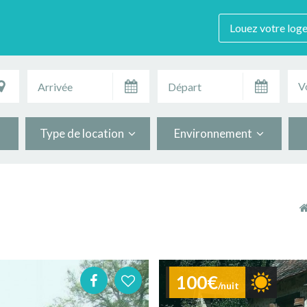
Louez votre log
V
Type de location
Environnement
100€
/nuit