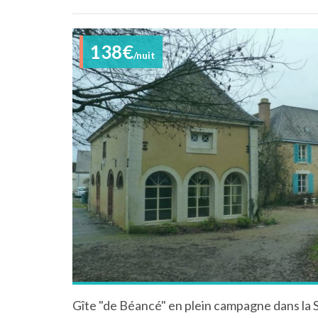
138€
/nuit
Gîte "de Béancé" en plein campagne dans la S