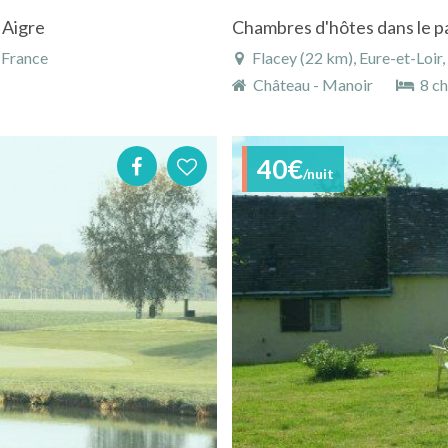
 Aigre
, France
Flacey (22 km), Eure-et-Loir,
Château - Manoir
8 c
40€
/nuit