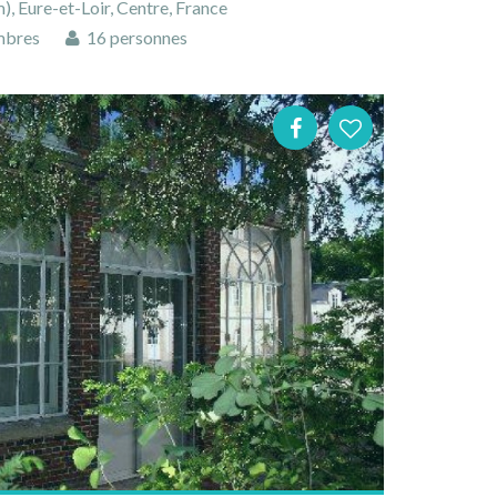
, Eure-et-Loir, Centre, France
mbres
16 personnes