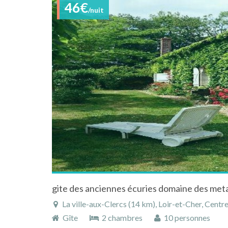
46€
/nuit
gite des anciennes écuries domaine des meta
La ville-aux-Clercs (14 km), Loir-et-Cher, Centr
Gîte
2 chambres
10 personnes