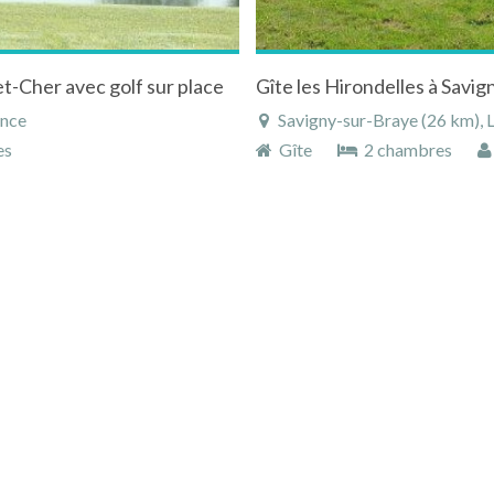
et-Cher avec golf sur place
ance
Savigny-sur-Braye (26 km), L
es
Gîte
2 chambres