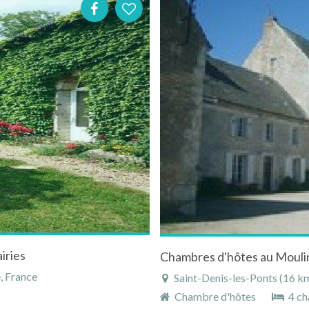
iries
e, France
Saint-Denis-les-Ponts (16 km)
Chambre d'hôtes
4 ch