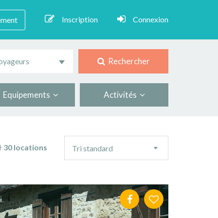
Inscription
Connexion
ement
Rechercher
oyageurs
Equipements
Activités
Ordre
30 locations
Tri standard
de
tri