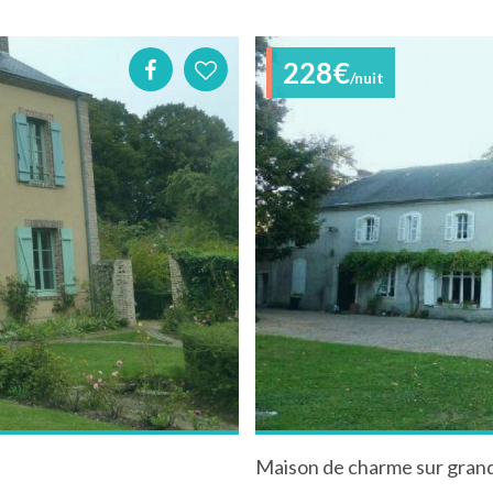
228€
/nuit