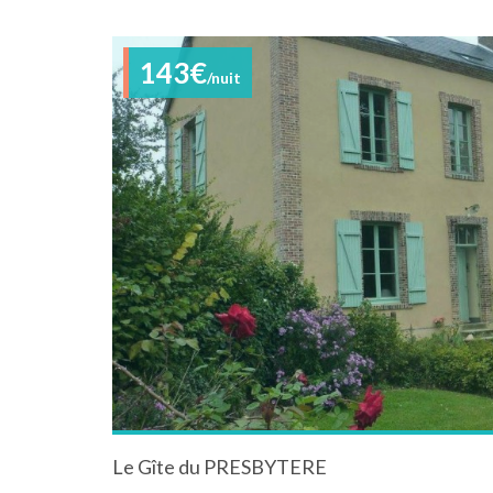
143€
/nuit
Le Gîte du PRESBYTERE