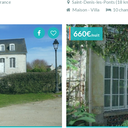
France
Saint-Denis-les-Ponts (18 km)
Maison - Villa
10 cha
660€
/nuit