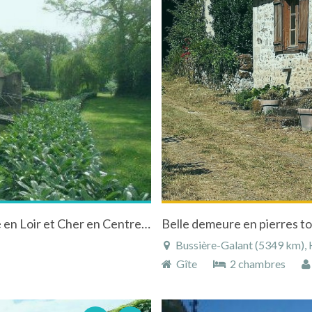
Gîte "Le Grand logis de Chaussepot" à Droué en Loir et Cher en Centre dans parc boisé de 10 ha
Belle demeure en pierres to
Bussière-Galant (5349 km), H
Gîte
2 chambres