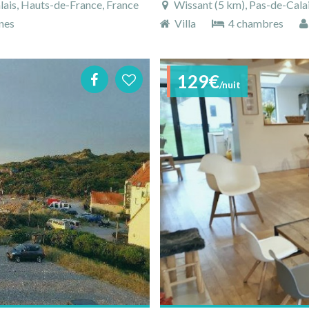
lais, Hauts-de-France, France
Wissant (5 km), Pas-de-Cala
nes
Villa
4 chambres
129€
/nuit