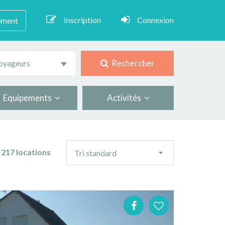
Inscription
Connexion
ement
Rechercher
oyageurs
Equipements
Activités
Ordre
217 locations
Tri standard
de
tri