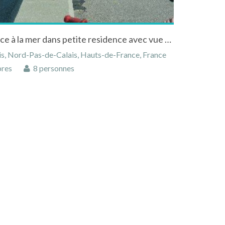
Appartement sur la digue face à la mer dans petite residence avec vue sur les Caps Blanc et Gris Nez
is, Nord-Pas-de-Calais, Hauts-de-France, France
res
8 personnes