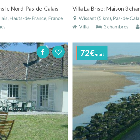
ns le Nord-Pas-de-Calais
Villa La Brise: Maison 3 ch
lais, Hauts-de-France, France
Wissant (5 km), Pas-de-Cala
nes
Villa
3 chambres
72€
/nuit