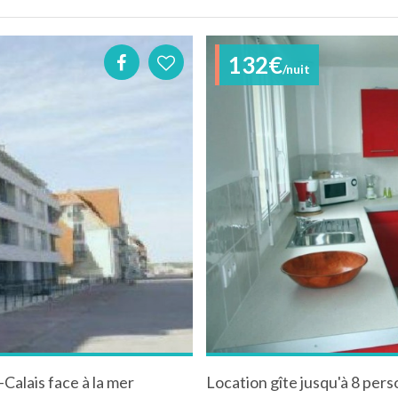
132€
/nuit
alais face à la mer
Location gîte jusqu'à 8 per