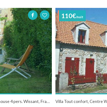
110€
/nuit
Maison de pêcheur/ Vissershuis/fisherman house 4 pers. Wissant, France
Villa Tout confort, Centre 