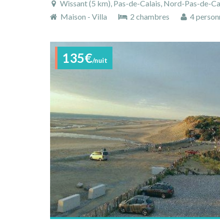
Wissant (5 km), Pas-de-Calais, Nord-Pas-de-Ca
Maison - Villa
2 chambres
4 person
135€
/nuit