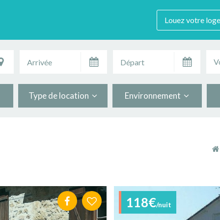
Louez votre log
V
Type de location
Environnement
118€
/nuit