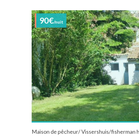
90€
/nuit