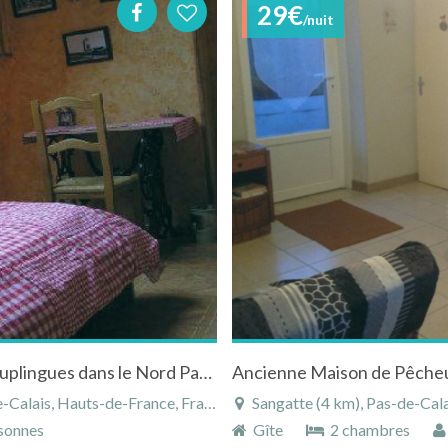
29€
/nuit
Location chambres d'hôtes "Du Moulin" à Peuplingues dans le Nord Pas de Calais
Ancienne Maison de Pêche
alais, Hauts-de-France, France
Sangatte (4 km), Pas-de-Cal
sonnes
Gîte
2 chambres