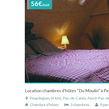
56€
/nuit
Peuplingues (4 km), Pas-de-Calais, Nord-Pas-de-C
Chambre d'hôtes
3 chambres
9 per