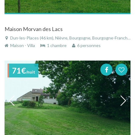
Maison Morvan des Lacs
Dun-les-Places (46 km), Nièvre, Bourgogne, Bourgogne-Franche-Comté, France
Maison - Villa
1 chambre
6 personnes
71€
/nuit