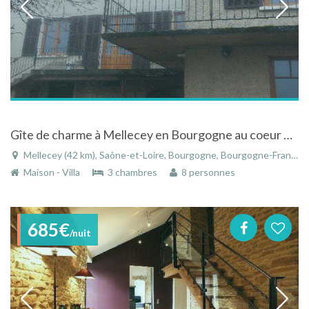
Gîte de charme à Mellecey en Bourgogne au coeur de la Côte Chalonnaise
Mellecey (42 km), Saône-et-Loire, Bourgogne, Bourgogne-Franche-Comté, France
Maison - Villa
3 chambres
8 personnes
685€
/nuit