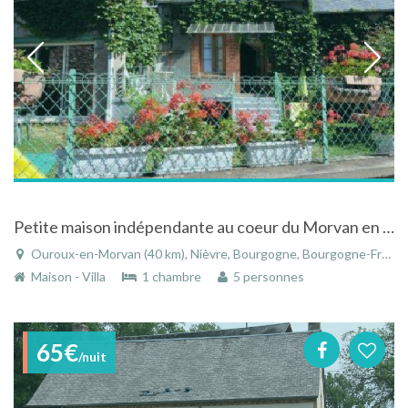
Petite maison indépendante au coeur du Morvan en Bourgogne
Ouroux-en-Morvan (40 km), Nièvre, Bourgogne, Bourgogne-Franche-Comté, France
Maison - Villa
1 chambre
5 personnes
65€
/nuit