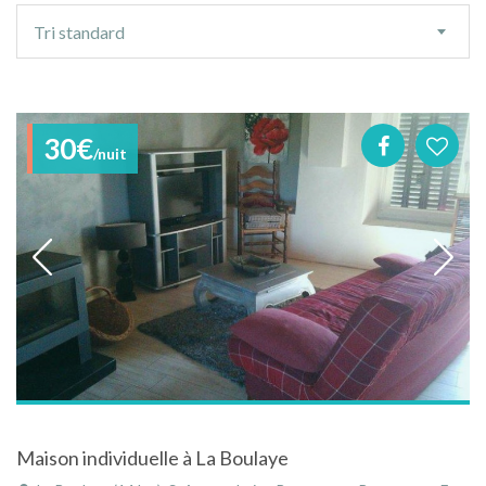
Ordre
Tri standard
de
tri
30€
/nuit
Maison individuelle à La Boulaye