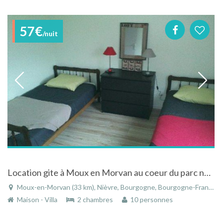
57€
/nuit
Location gite à Moux en Morvan au coeur du parc naturel du morvan en bourgogne
Moux-en-Morvan (33 km), Nièvre, Bourgogne, Bourgogne-Franche-Comté, France
Maison - Villa
2 chambres
10 personnes