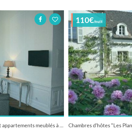
110€
/nuit
La Maison des Courtines, chambre d'hôtes et appartements meublés à Beaune en Côte d'Or
Chambres d'hôtes "Les Planc