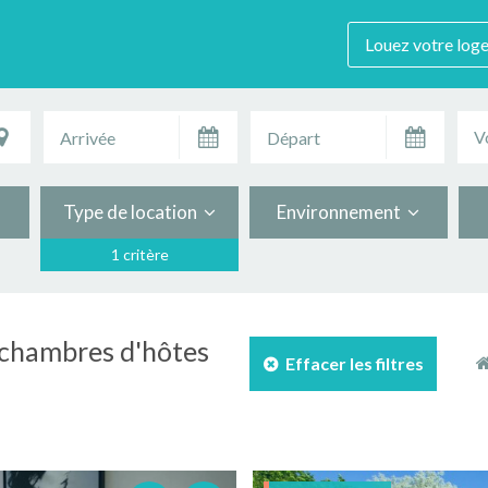
Louez votre log
V
Type de location
Environnement
1 critère
e chambres d'hôtes
Effacer les filtres