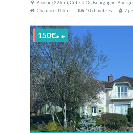
Beaune (22 km), Côte-d'Or, Bourgogne, Bourg
Chambre d'hôtes
10 chambres
7 pe
150€
/nuit