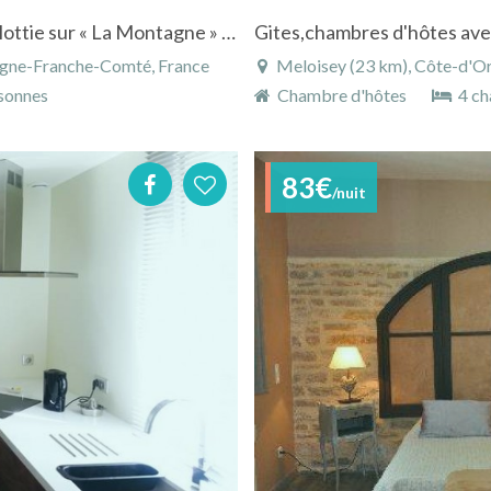
Il était une fois, La Maison des Bressandes, blottie sur « La Montagne » de Beaune
ogne-Franche-Comté, France
Meloisey (23 km), Côte-d'O
sonnes
Chambre d'hôtes
4 ch
83€
/nuit