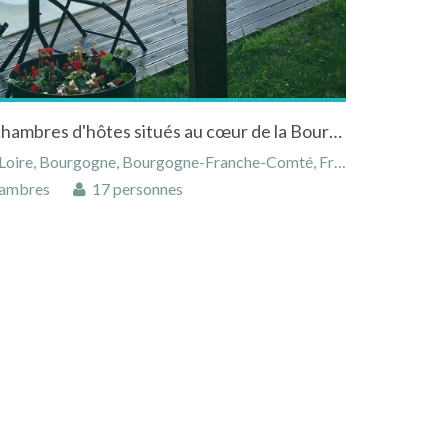
L'amarre aux anges, gîte et chambres d'hôtes situés au cœur de la Bourgogne
oire, Bourgogne, Bourgogne-Franche-Comté, France
ambres
17 personnes