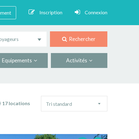
Inscription
Connexion
ement
Rechercher
oyageurs
Equipements
Activités
Ordre
17 locations
Tri standard
de
tri