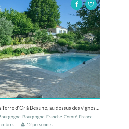
Maison d'hôte de charme La Terre d'Or à Beaune, au dessus des vignes. Piscine, jacuzzi & jardins Bio.
 Bourgogne, Bourgogne-Franche-Comté, France
ambres
12 personnes