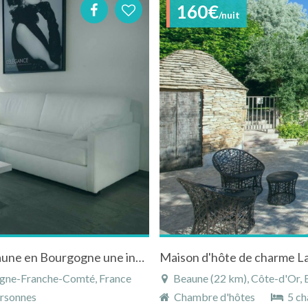
160€
/nuit
Chambres d'hôtes "La maison Blanche" à Beaune en Bourgogne une invitation au rêve et à la sérénité
ogne-Franche-Comté, France
Beaune (22 km), Côte-d'Or,
rsonnes
Chambre d'hôtes
5 ch