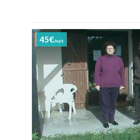
45€
/nuit