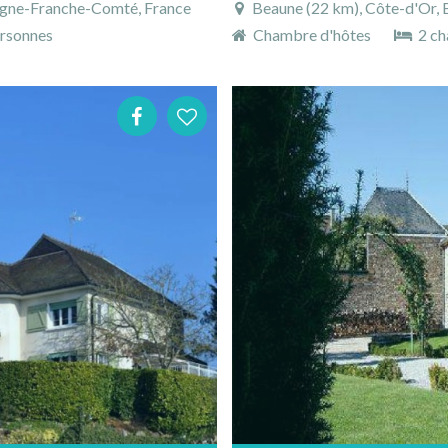
ogne-Franche-Comté, France
Beaune (22 km), Côte-d'Or,
rsonnes
Chambre d'hôtes
2 ch