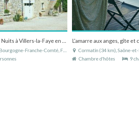
Maison située au coeur des Hautes Côtes de Nuits à Villers-la-Faye en Bourgogne
ourgogne-Franche-Comté, France
Cormatin (34 km), Saône-et-L
rsonnes
Chambre d'hôtes
9 ch