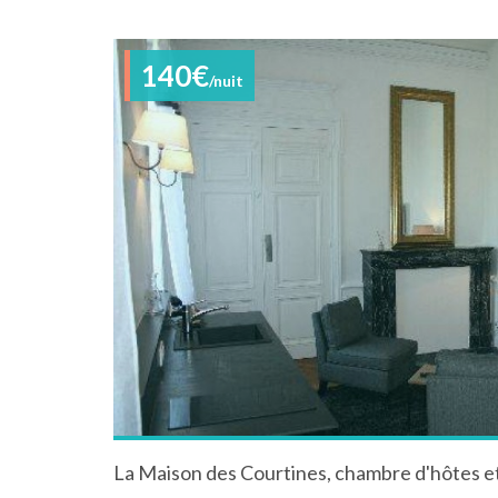
140€
/nuit