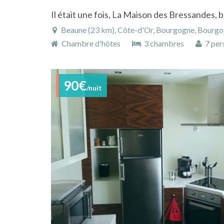
Beaune (23 km), Côte-d'Or, Bourgogne, Bourg
Chambre d'hôtes
3 chambres
7 per
90€
/nuit