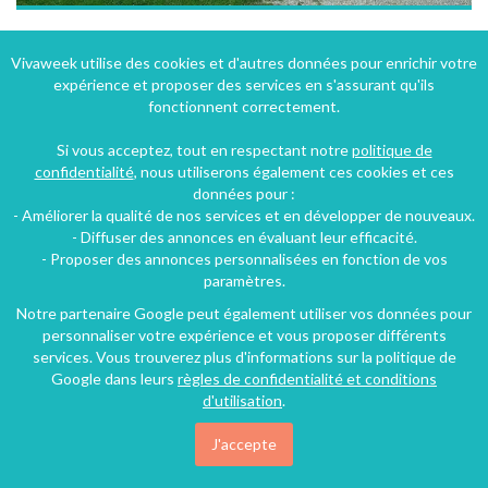
Gîte "la Rolandière" au coeur du Pays d'Auge proche Honfleur Deauville
Vivaweek utilise des cookies et d'autres données pour enrichir votre
expérience et proposer des services en s'assurant qu'ils
Beuzeville (21 km), Eure, Haute-Normandie, Normandie, France
fonctionnent correctement.
Maison - Villa
2 chambres
6 personnes
Si vous acceptez, tout en respectant notre
politique de
confidentialité
, nous utiliserons également ces cookies et ces
données pour :
70€
- Améliorer la qualité de nos services et en développer de nouveaux.
/nuit
- Diffuser des annonces en évaluant leur efficacité.
- Proposer des annonces personnalisées en fonction de vos
paramètres.
Notre partenaire Google peut également utiliser vos données pour
personnaliser votre expérience et vous proposer différents
services. Vous trouverez plus d'informations sur la politique de
Google dans leurs
règles de confidentialité et conditions
d'utilisation
.
J'accepte