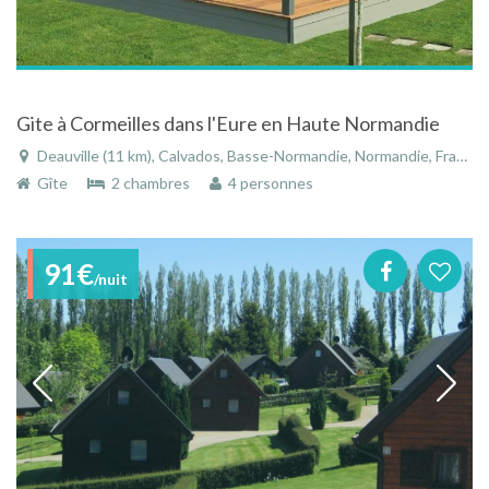
Gite à Cormeilles dans l'Eure en Haute Normandie
Deauville (11 km), Calvados, Basse-Normandie, Normandie, France
Gîte
2 chambres
4 personnes
91€
/nuit