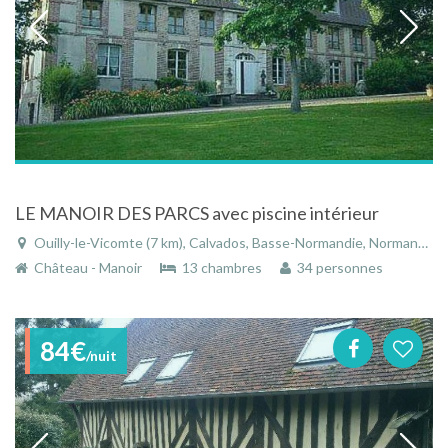
LE MANOIR DES PARCS avec piscine intérieur
Ouilly-le-Vicomte (7 km), Calvados, Basse-Normandie, Normandie, France
Château - Manoir
13 chambres
34 personnes
84€
/nuit