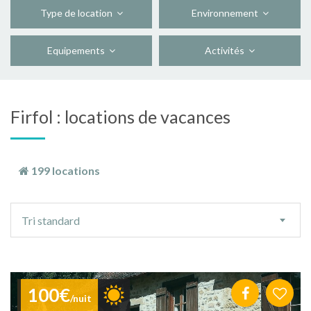
Type de location
Environnement
Equipements
Activités
Firfol : locations de vacances
199 locations
Ordre
Tri standard
de
tri
100€
/nuit