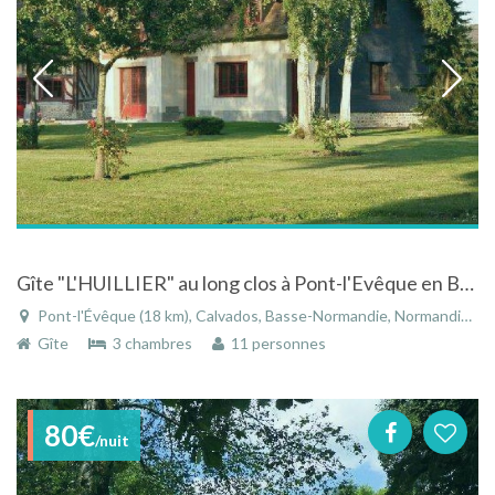
Gîte "L'HUILLIER" au long clos à Pont-l'Evêque en Basse-Normandie
Pont-l'Évêque (18 km), Calvados, Basse-Normandie, Normandie, France
Gîte
3 chambres
11 personnes
80€
/nuit