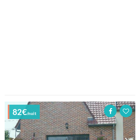
82€
/nuit