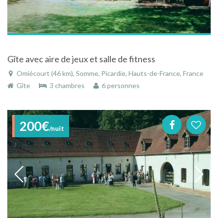
Gîte avec aire de jeux et salle de fitness
Omiécourt (46 km), Somme, Picardie, Hauts-de-France, France
Gîte
3 chambres
6 personnes
200€
/nuit