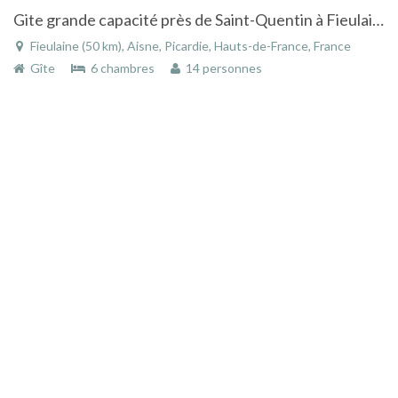
Gite grande capacité près de Saint-Quentin à Fieulaine en Picardie
Fieulaine (50 km), Aisne, Picardie, Hauts-de-France, France
Gîte
6 chambres
14 personnes