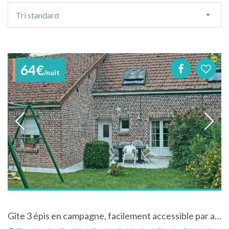
Ordre
Tri standard
de
tri
64€
/nuit
Gîte 3 épis en campagne, facilement accessible par autoroute à Fontaine-lès-Croisilles