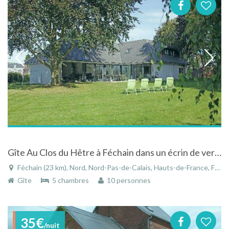
Gîte Au Clos du Hêtre à Féchain dans un écrin de verdure
Féchain (23 km), Nord, Nord-Pas-de-Calais, Hauts-de-France, France
Gîte
5 chambres
10 personnes
35€
/nuit