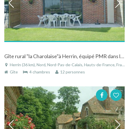
Gîte rural "la Charolaise"à Herrin, équipé PMR dans le Nord proche de Lille
Herrin (36 km), Nord, Nord-Pas-de-Calais, Hauts-de-France, France
Gîte
4 chambres
12 personnes