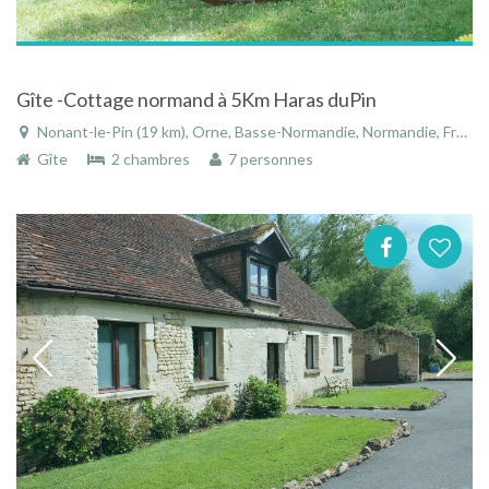
Gîte -Cottage normand à 5Km Haras duPin
Nonant-le-Pin (19 km), Orne, Basse-Normandie, Normandie, France
Gîte
2 chambres
7 personnes