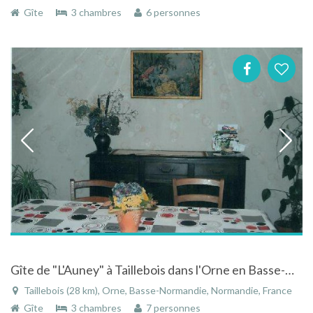
Gîte
3 chambres
6 personnes
Gîte de "L'Auney" à Taillebois dans l'Orne en Basse-Normandie en pleine campagne
Taillebois (28 km), Orne, Basse-Normandie, Normandie, France
Gîte
3 chambres
7 personnes