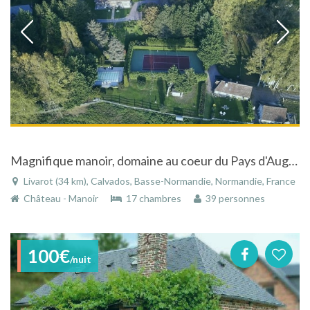
Magnifique manoir, domaine au coeur du Pays d'Auge à Livarot dans le Calvados en Basse-Normandie
Livarot (34 km), Calvados, Basse-Normandie, Normandie, France
Château - Manoir
17 chambres
39 personnes
100€
/nuit