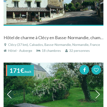
Hôtel de charme à Clécy en Basse-Normandie, chambres tout confort
Clécy (37 km), Calvados, Basse-Normandie, Normandie, France
Hôtel - Auberge
18 chambres
32 personnes
171€
/nuit