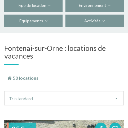
Type de location
Environnement
Equipements
Activités
Fontenai-sur-Orne : locations de
vacances
50 locations
Ordre
Tri standard
de
tri