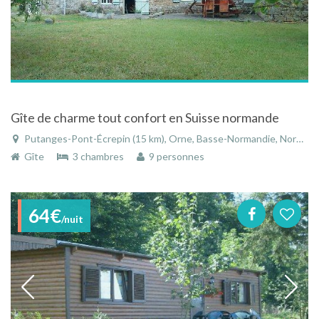
Gîte de charme tout confort en Suisse normande
Putanges-Pont-Écrepin (15 km), Orne, Basse-Normandie, Normandie, France
Gîte
3 chambres
9 personnes
64€
/nuit