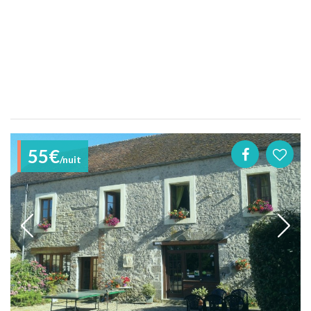
55€
/nuit