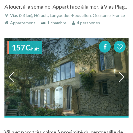
A louer, à la semaine, Appart face à la mer, à Vias Plage 3 ème ét. ascenseur
Vias (28 km), Hérault, Languedoc-Roussillon, Occitanie, France
Appartement
1 chambre
4 personnes
157€
/nuit
Villa et parc très calme à proximité du centre ville de Sète