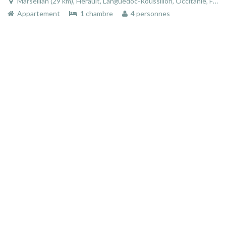
Marseillan (29 km), Hérault, Languedoc-Roussillon, Occitanie, France
Appartement
1 chambre
4 personnes