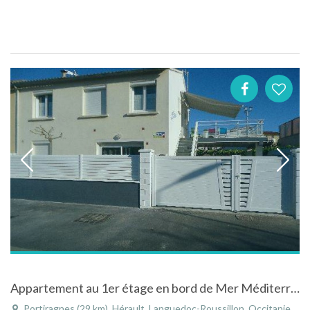
Appartement au 1er étage en bord de Mer Méditerranée à Portiragnes dans le Languedoc-Roussillon
Portiragnes (29 km), Hérault, Languedoc-Roussillon, Occitanie, France