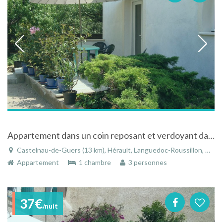
Appartement dans un coin reposant et verdoyant dans l'Hérault
Castelnau-de-Guers (13 km), Hérault, Languedoc-Roussillon, Occitanie, France
Appartement
1 chambre
3 personnes
37€
/nuit