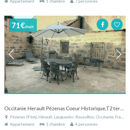
Appartement
1 chambre
7 personnes
71€
/nuit
Occitanie Herault Pézenas Coeur Historique,T2 terrasse privée vue sur les toits.
Pézenas (9 km), Hérault, Languedoc-Roussillon, Occitanie, France
Appartement
1 chambre
4 personnes