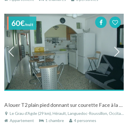
60€
/nuit
A louer T2 plain pied donnant sur courette Face à la mer à Le Grau d'Agde
Le Grau d'Agde (29 km), Hérault, Languedoc-Roussillon, Occitanie, France
Appartement
1 chambre
4 personnes