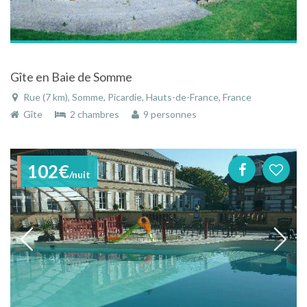
Gîte en Baie de Somme
Rue (7 km), Somme, Picardie, Hauts-de-France, France
Gîte
2 chambres
9 personnes
102€
/nuit