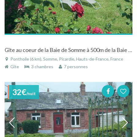
Gîte au coeur de la Baie de Somme à 500m de la Baie en Picardie
Ponthoile (6 km), Somme, Picardie, Hauts-de-France, France
Gîte
3 chambres
7 personnes
32€
/nuit