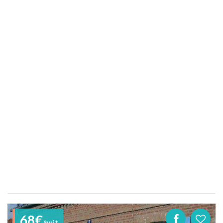
68€
/nuit