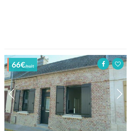
66€
/nuit