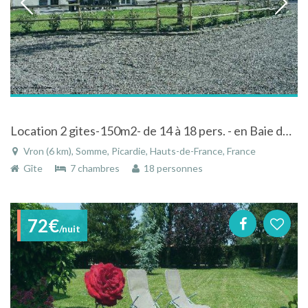
Location 2 gites-150m2- de 14 à 18 pers. - en Baie de Somme- proche plage, mer et forêt, en Picardie
Vron (6 km), Somme, Picardie, Hauts-de-France, France
Gîte
7 chambres
18 personnes
72€
/nuit