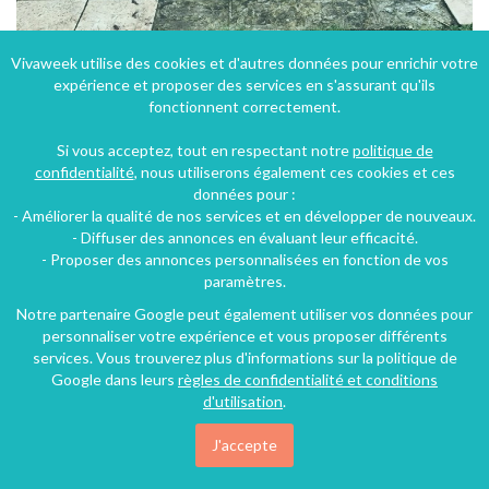
Vivaweek utilise des cookies et d'autres données pour enrichir votre
expérience et proposer des services en s'assurant qu'ils
Gîte de Charme
fonctionnent correctement.
Villers-sur-Authie (9 km), Somme, Picardie, Hauts-de-France, France
Gîte
4 chambres
7 personnes
Si vous acceptez, tout en respectant notre
politique de
confidentialité
, nous utiliserons également ces cookies et ces
données pour :
- Améliorer la qualité de nos services et en développer de nouveaux.
53€
- Diffuser des annonces en évaluant leur efficacité.
/nuit
- Proposer des annonces personnalisées en fonction de vos
paramètres.
Notre partenaire Google peut également utiliser vos données pour
personnaliser votre expérience et vous proposer différents
services. Vous trouverez plus d'informations sur la politique de
Google dans leurs
règles de confidentialité et conditions
d'utilisation
.
J'accepte