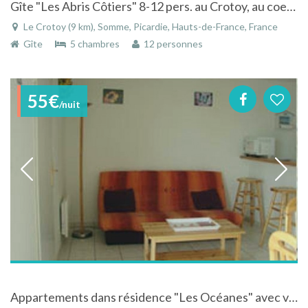
Gîte "Les Abris Côtiers" 8-12 pers. au Crotoy, au coeur de la Baie de Somme, à 700 mètres de la plage.
Le Crotoy (9 km), Somme, Picardie, Hauts-de-France, France
Gîte
5 chambres
12 personnes
55€
/nuit
Appartements dans résidence "Les Océanes" avec vue sur la mer