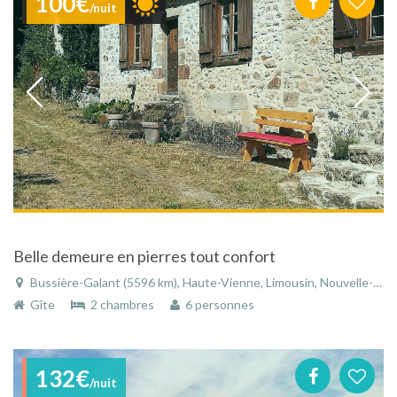
100€
/nuit
Belle demeure en pierres tout confort
Bussière-Galant (5596 km), Haute-Vienne, Limousin, Nouvelle-Aquitaine, France
Gîte
2 chambres
6 personnes
132€
/nuit