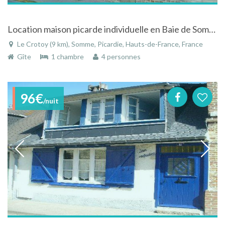
Location maison picarde individuelle en Baie de Somme au centre de LeCrotoy, avec son jardin clos et proche de tout plage / port .
Le Crotoy (9 km), Somme, Picardie, Hauts-de-France, France
Gîte
1 chambre
4 personnes
96€
/nuit