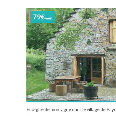
79€
/nuit