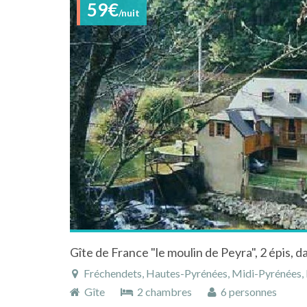
59€
/nuit
Gîte de France "le moulin de Peyra", 2 épis, 
Fréchendets, Hautes-Pyrénées, Midi-Pyrénées,
Gîte
2 chambres
6 personnes