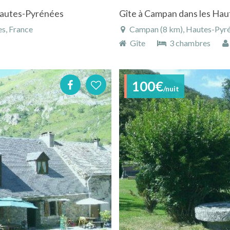
Hautes-Pyrénées
s, France
Campan (8 km), Hautes-Pyré
Gîte
3 chambres
100€
/nuit