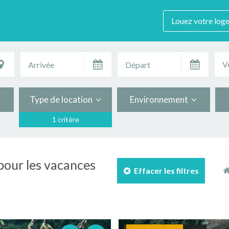
Louez votre log
V
Type de location
Environnement
1 critère
 pour les vacances
Effacer les filtres