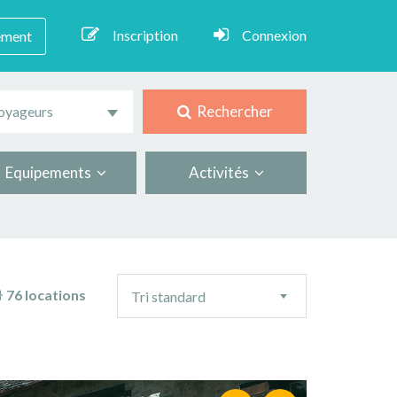
Inscription
Connexion
ement
Rechercher
oyageurs
Equipements
Activités
Ordre
76 locations
Tri standard
de
tri