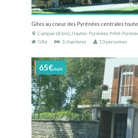
Gites au coeur des Pyrénées centrales tout
Campan (8 km), Hautes-Pyrénées, Midi-Pyrénée
Gîte
3 chambres
13 personnes
65€
/nuit