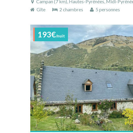
Campan (7 km), Hautes-Pyrénées, Midi-Pyrénée
Gîte
2 chambres
5 personnes
193€
/nuit