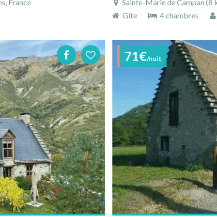
s, France
Sainte-Marie de Campan (8 k
Gîte
4 chambres
71€
/nuit