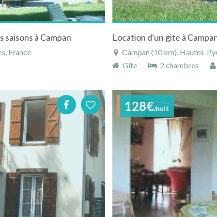
es saisons à Campan
s, France
Campan (10 km), Hautes-Pyr
Gîte
2 chambres
128€
/nuit