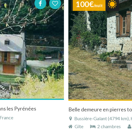
100€
/nuit
dans les Pyrénées
Belle demeure en pierres to
 France
Bussière-Galant (4794 km), H
Gîte
2 chambres