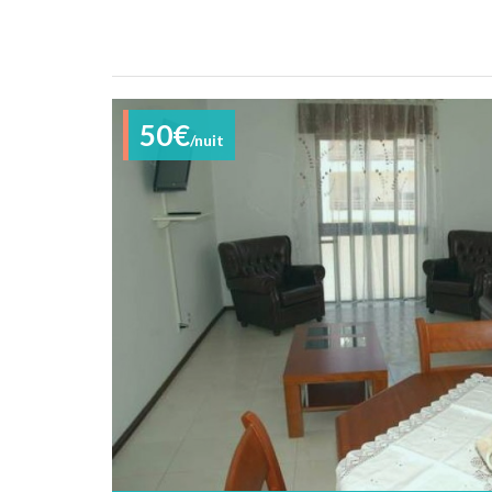
50€
/nuit