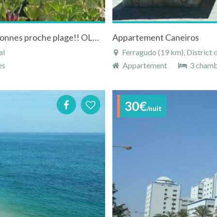
Adorable Appartement à louer pour 4/5 personnes proche plage!! OLHOS D'AGUA
Appartement Caneiros
al
Ferragudo (19 km), District 
es
Appartement
3 chamb
30€
/nuit