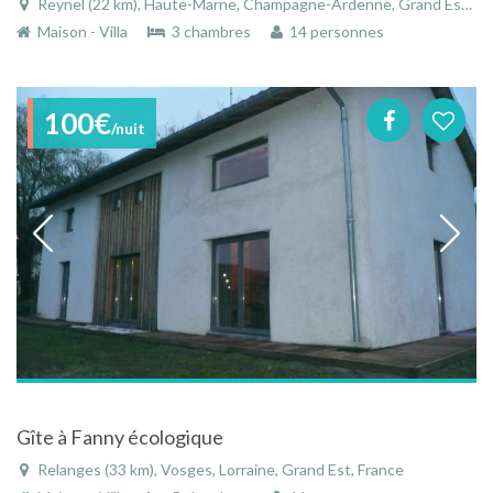
Reynel (22 km), Haute-Marne, Champagne-Ardenne, Grand Est, France
Maison - Villa
3 chambres
14 personnes
100€
/nuit
Gîte à Fanny écologique
Relanges (33 km), Vosges, Lorraine, Grand Est, France