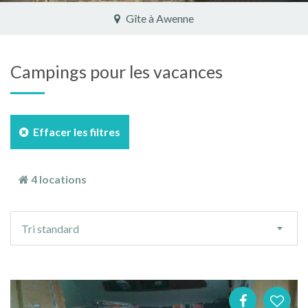
Gîte à Awenne
Campings pour les vacances
Effacer les filtres
4 locations
Ordre
Tri standard
de
tri