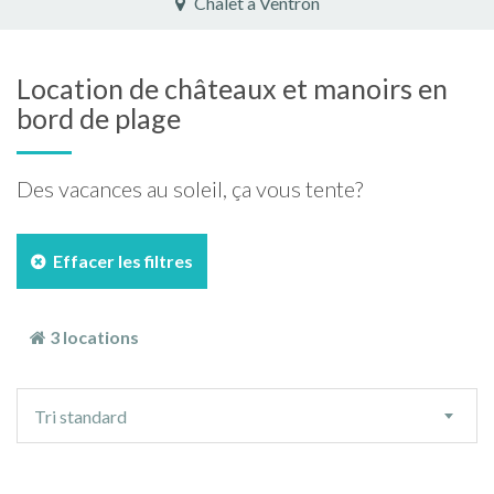
Chalet à Ventron
Location de châteaux et manoirs en
bord de plage
Des vacances au soleil, ça vous tente?
Effacer les filtres
3 locations
Ordre
Tri standard
de
tri