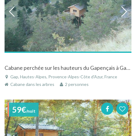
Cabane perchée sur les hauteurs du Gapençais à Gap à la montagne
Gap, Hautes-Alpes, Provence-Alpes-Côte d'Azur, France
Cabane dans les arbres
2 personnes
59€
/nuit