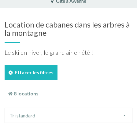
Gîte à Awenne
Location de cabanes dans les arbres à
la montagne
Le ski en hiver, le grand air en été !
Effacer les filtres
8 locations
Ordre
Tri standard
de
tri