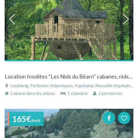
Location Insolites "Les Nids du Béarn" cabanes, nids.. à 20 min du Pays-Basque
Loubieng, Pyrénées-Atlantiques, Aquitaine, Nouvelle-Aquitaine, France
Cabane dans les arbres
1 chambre
2 personnes
165€
/nuit